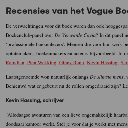
Recensies van het Vogue B
De verwachtingen voor dit boek waren dan ook hooggespa
Boekenclub-panel over
De Verwarde Cavia
? In dit panel n
‘professionele boekenlezers’. Mensen die voor hun werk bezi
opiniemakers, boekenmakers en acteurs bijvoorbeeld. In d
Ramdjan
,
Pien Wekking
,
Ginny Ranu
,
Kevin Hassing,
Sar
Laatstgenoemde won natuurlijk onlangs
De slimste mens
, 
Benieuwd wat er gebeurt nu de rollen omgedraaid zijn? Le
Kevin Hassing
, schrijver
“Alledaagse avonturen van een lieve ongemakkelijk haarbal.
doodsaai kantoor werkt. Stel je voor dat je werkt met mensen