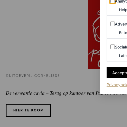
Analyt
Help
Adverten
Advert
Bete
Sociale m
Social
Late
Accepte
©UITGEVERIJ CORNELISSE
Privacybel
De verwarde cavia – Terug op kantoor van Paulien Corneli
HIER TE KOOP