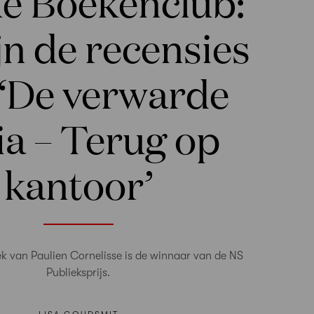
e Boekenclub:
ijn de recensies
 ‘De verwarde
ia – Terug op
kantoor’
k van Paulien Cornelisse is de winnaar van de NS
Publieksprijs.