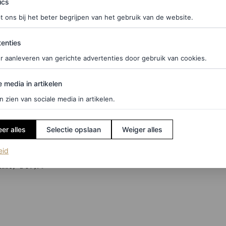
ics
t ons bij het beter begrijpen van het gebruik van de website.
ties
enties
r aanleveren van gerichte advertenties door gebruik van cookies.
edia in artikelen
e media in artikelen
n zien van sociale media in artikelen.
er alles
Selectie opslaan
Weiger alles
(opent in een nieuw tabblad)
eid
sse, € 17,99