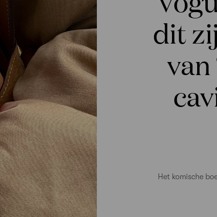
Vogu
dit z
van
cav
Het komische boe