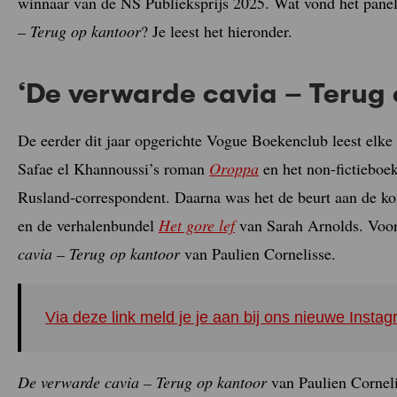
winnaar van de NS Publieksprijs 2025. Wat vond het pan
– Terug op kantoor
? Je leest het hieronder.
‘De verwarde cavia – Terug 
De eerder dit jaar opgerichte Vogue Boekenclub leest elke
Safae el Khannoussi’s roman
Oroppa
en het non-fictieboe
Rusland-correspondent. Daarna was het de beurt aan de 
en de verhalenbundel
Het gore lef
van Sarah Arnolds. Voor 
cavia – Terug op kantoor
van Paulien Cornelisse.
Via deze link meld je je aan bij ons nieuwe Inst
De verwarde cavia – Terug op kantoor
van Paulien Corneli