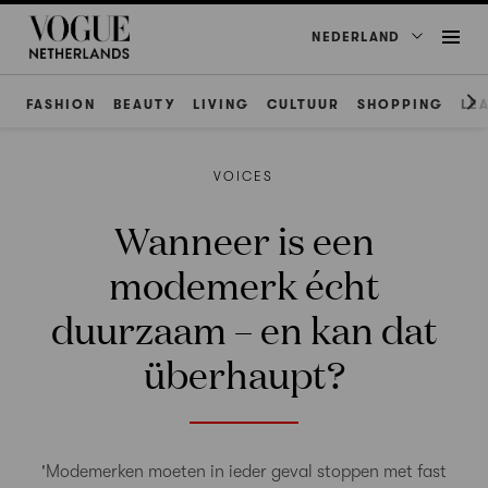
NEDERLAND
FASHION
BEAUTY
LIVING
CULTUUR
SHOPPING
LE
VOICES
Wanneer is een
modemerk écht
duurzaam – en kan dat
überhaupt?
'Modemerken moeten in ieder geval stoppen met fast