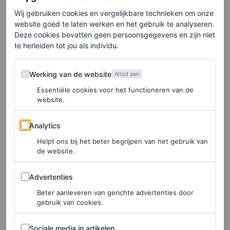
die eigenlijk niet kloppen. Klanten zijn slimmer dan dat.”
Wij gebruiken cookies en vergelijkbare technieken om onze
website goed te laten werken en het gebruik te analyseren.
Deze cookies bevatten geen persoonsgegevens en zijn niet
Zo duurzaam mogelijk
te herleiden tot jou als individu.
Werking van de website
Duurzaamheid is nu een business case. Veel mensen
Werking van de website
Altijd aan
zoeken naar duurzame kleding, dus er valt geld mee te
Essentiële cookies voor het functioneren van de
website.
verdienen. Maar hoe kun je als klant nou het kaf van het
koren scheiden? Hieronder een aantal tips van Marieke
Analytics
Analytics
om erachter te komen hoe geloofwaardig kledingmerken
Helpt ons bij het beter begrijpen van het gebruik van
de website.
zijn.
Advertenties
Onafhankelijke instantie
Advertenties
Beter aanleveren van gerichte advertenties door
“Het is superbelangrijk dat een merk een onafhankelijke
gebruik van cookies.
instantie laat verifiëren wat er gebeurt. Merken kunnen
Sociale media in artikelen
Sociale media in artikelen