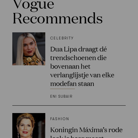
Vogue
Recommends
CELEBRITY
Dua Lipa draagt dé
trendschoenen die
bovenaan het
verlanglijstje van elke
modefan staan
ENI SUBAIR
FASHION
Koningin Máxima’s rode
look is haar meest