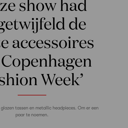
eze show had
etwijfeld de
e accessoires
 Copenhagen
shion Week’
glazen tassen en metallic headpieces. Om er een
paar te noemen.