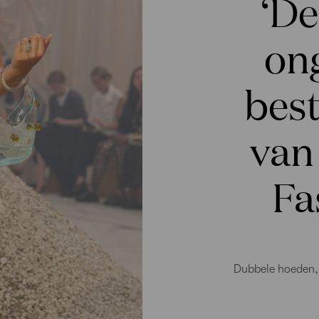
‘D
ong
best
van
Fa
Dubbele hoeden, 