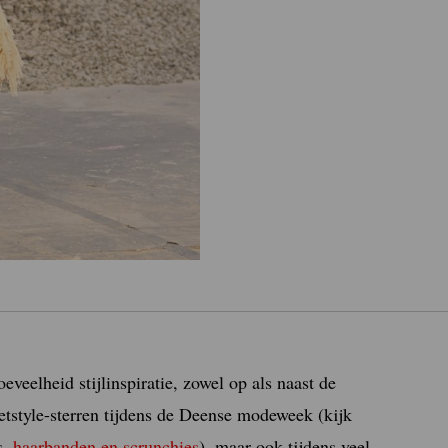
eelheid stijlinspiratie, zowel op als naast de
eetstyle-sterren tijdens de Deense modeweek (kijk
s,
haarbanden en scrunchies
), maar ook tijdens veel