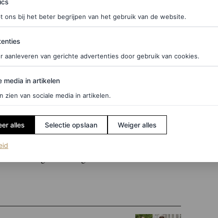
ics
e interview lees je in bovenstaand artikel). “Ik
t ons bij het beter begrijpen van het gebruik van de website.
denkwerk vereisen, maar ik wil dat ze zo draagbaar
rzamelobjecten”, aldus de ontwerper.
ties
enties
r aanleveren van gerichte advertenties door gebruik van cookies.
s
edia in artikelen
e media in artikelen
die Ogisi toonde tijdens haar debuutshow in
n zien van sociale media in artikelen.
es, waarbij materialen als gerecycled plastic,
er alles
Selectie opslaan
Weiger alles
overvloed op de catwalk in kunstatelier Fabrikken:
ralen, opengewerkte tops en broeken met franjes
(opent in een nieuw tabblad)
eid
n we het nog niet eens gehad over de accessoires.