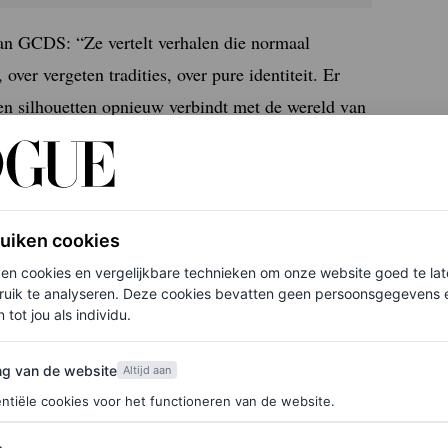
van GCDS: “Ze vertelt verhalen die normaal
over vergeten tradities, over pure identiteit. Er
 en silhouetten opnieuw verbindt met de wereld van
erinneringen over. Het is ongefilterd, emotioneel
ruiken cookies
ken cookies en vergelijkbare technieken om onze website goed te la
en tijdens CPHFW
ruik te analyseren. Deze cookies bevatten geen persoonsgegevens en
 tot jou als individu.
van de website
ng van de website
Altijd aan
 slechts het begin is van een spannende
ntiële cookies voor het functioneren van de website.
lueren”, vertelde Ogisi in januari – nadat ze de