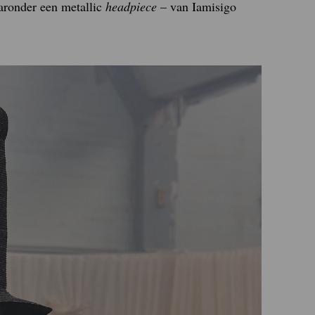
aronder een metallic
headpiece
– van Iamisigo