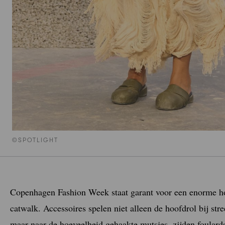
©SPOTLIGHT
Copenhagen Fashion Week staat garant voor een enorme hoev
catwalk. Accessoires spelen niet alleen de hoofdrol bij str
maar naar de hoeveelheid gehaakte mutsjes, zijden foulard