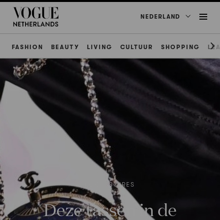
NEDERLAND
FASHION
BEAUTY
LIVING
CULTUUR
SHOPPING
LE
ACCESSOIRES
Deze tassen in de