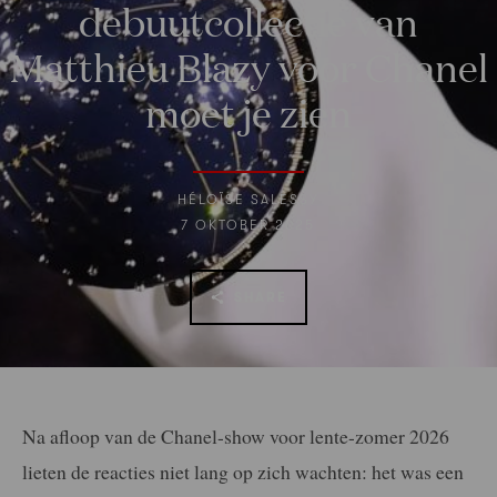
debuutcollectie van
Matthieu Blazy voor Chanel
moet je zien
HÉLOÏSE SALESSY
7 OKTOBER 2025
SHARE
Na afloop van de Chanel-show voor lente-zomer 2026
lieten de reacties niet lang op zich wachten: het was een