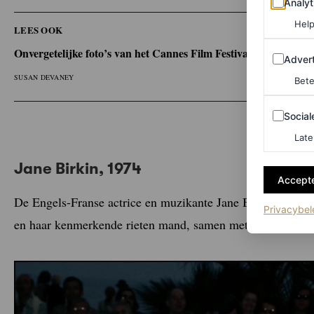
Analyt
Help
LEES OOK
Onvergetelijke foto’s van het Cannes Film Festival uit de jaren 
Adverten
Advert
SUSAN DEVANEY
Bete
Sociale m
Social
Late
Jane Birkin, 1974
Accepte
De Engels-Franse actrice en muzikante Jane Birkin kwam op
Privacybel
en haar kenmerkende rieten mand, samen met Serge Gains