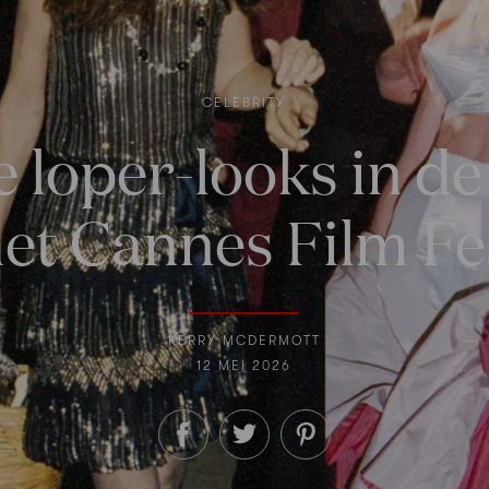
CELEBRITY
 loper-looks in d
et Cannes Film Fe
KERRY MCDERMOTT
12 MEI 2026