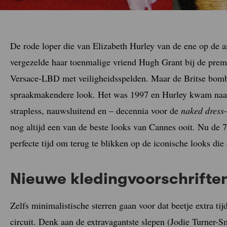
De rode loper die van Elizabeth Hurley van de ene op de 
vergezelde haar toenmalige vriend Hugh Grant bij de pre
Versace-LBD met veiligheidsspelden. Maar de Britse bomb
spraakmakendere look. Het was 1997 en Hurley kwam naar 
strapless, nauwsluitend en – decennia voor de
naked dress
nog altijd een van de beste looks van Cannes ooit. Nu de 79e
perfecte tijd om terug te blikken op de iconische looks die 
Nieuwe kledingvoorschrifte
Zelfs minimalistische sterren gaan voor dat beetje extra ti
circuit. Denk aan de extravagantste slepen (Jodie Turner-S