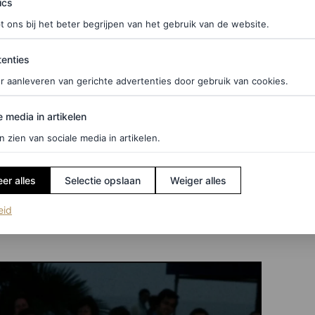
ics
t ons bij het beter begrijpen van het gebruik van de website.
90
ties
enties
r aanleveren van gerichte advertenties door gebruik van cookies.
edia in artikelen
e media in artikelen
n zien van sociale media in artikelen.
er alles
Selectie opslaan
Weiger alles
 het festival van 1974 aan in een paillettenjurk
(opent in een nieuw tabblad)
eid
bourg.