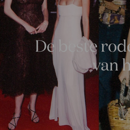
De beste rode
van h