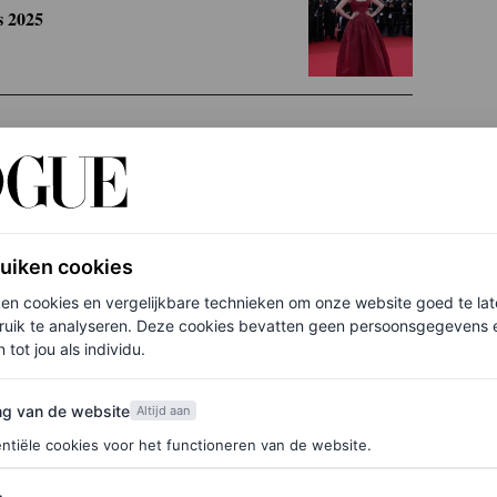
s 2025
ide richtlijnen in één klap te negeren. Hij
n
om zijn BDSM-getinte film
Pillion
te promoten –
was als de doorstroming behoorlijk belemmerde.
ruiken cookies
oper van Cannes
ken cookies en vergelijkbare technieken om onze website goed te la
ruik te analyseren. Deze cookies bevatten geen persoonsgegevens en
 tot jou als individu.
 houden (herinner je je nog de reacties op het oude
d zullen, zoals altijd rond deze tijd van het jaar,
van de website
ng van de website
Altijd aan
le hoogtepunten van eerdere rode lopers, nu de
ntiële cookies voor het functioneren van de website.