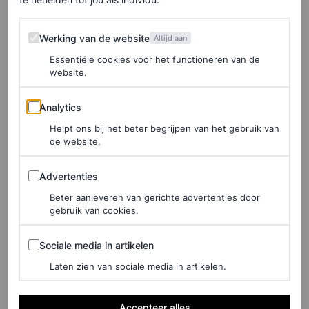
NYC-vrienden Blake Lively en Michael Kors bij de Michael Kors
herfst/winter 2022-show.
Werking van de website
Werking van de website
Altijd aan
Essentiële cookies voor het functioneren van de
Meer Blair dan Serena
website.
Analytics
Analytics
Op de avond van zijn show vol glinsterende avondkleding
Helpt ons bij het beter begrijpen van het gebruik van
had Kors zich geen betere merkambassadeur kunnen
de website.
wensen. Voor de gelegenheid bracht Blake haar zus
Advertenties
Robyn mee. Het paar stal de show met dezelfde krachtige
Advertenties
pose van één hand op de heup die een tweede natuur lijkt
Beter aanleveren van gerichte advertenties door
gebruik van cookies.
te zijn voor de Lively-vrouwen.
Sociale media in artikelen
Sociale media in artikelen
Laten zien van sociale media in artikelen.
Accepteer alles