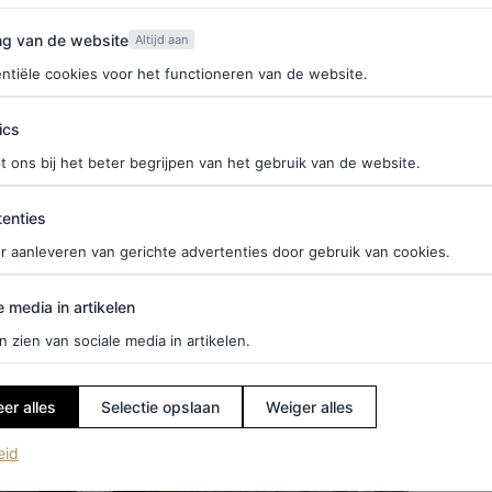
neuze silhouetten, zijn Ralph en zij een perfecte
van de website
ng van de website
Altijd aan
nje en roze tinten bij de stemming van het seizoen.
ntiële cookies voor het functioneren van de website.
ics
t ons bij het beter begrijpen van het gebruik van de website.
ties
enties
r aanleveren van gerichte advertenties door gebruik van cookies.
edia in artikelen
e media in artikelen
n zien van sociale media in artikelen.
er alles
Selectie opslaan
Weiger alles
(opent in een nieuw tabblad)
eid