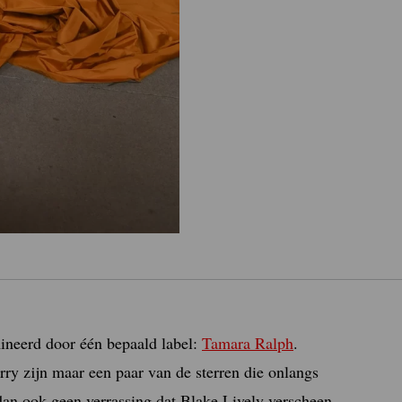
ineerd door één bepaald label:
Tamara Ralph
.
rry zijn maar een paar van de sterren die onlangs
dan ook geen verrassing dat Blake Lively verscheen