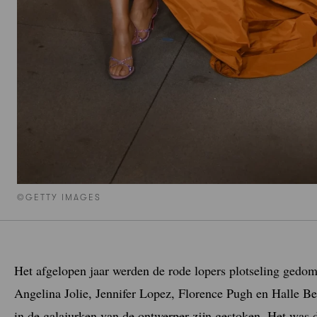
©GETTY IMAGES
Het afgelopen jaar werden de rode lopers plotseling gedom
Angelina Jolie, Jennifer Lopez, Florence Pugh en Halle Be
in de galajurken van de ontwerper zijn gestoken. Het was 