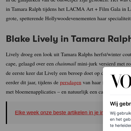
in Tamara Ralph tijdens het LACMA Art + Film Gala in L
grote, spetterende Hollywoodevenementen haar specialitei
Blake Lively in Tamara Ral
Lively droeg een look uit Tamara Ralphs herfst/winter cou
cape, gelaagd over een
chainmail
mini-jurk versierd met ro
de eerste keer dat Lively een beroep doet op de ontwerper
eerder dit jaar, tijdens de
persdagen
van haar film
It Ends 
met bloemenapplicaties – en natuurlijk een cape met veren
Wij geb
Elke week onze beste artikelen in je inbox? Schrij
Wij gebrui
en het geb
te herleiden