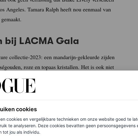
os Angeles. Tamara Ralph heeft nou eenmaal van
t gemaakt.
ph bij LACMA Gala
ture collectie-2023: een mandarijn-gekleurde zijden
ségouden, roze en topaas kristallen. Het is ook niet
 om een opvallend ensemble te creëren. Zo droeg ze
With Us
, Ralphs mesh-jurk van opgelegde kristallen
.
ruiken cookies
f je hier in voor de Vogue-nieuwsbrief.
ken cookies en vergelijkbare technieken om onze website goed te la
ruik te analyseren. Deze cookies bevatten geen persoonsgegevens en
 tot jou als individu.