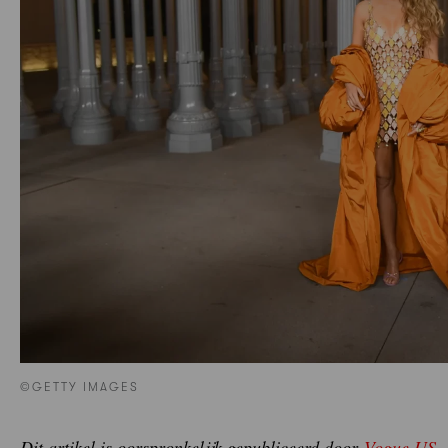
©GETTY IMAGES
Dit artikel is oorspronkelijk gepubliceerd door
Vogue US
.