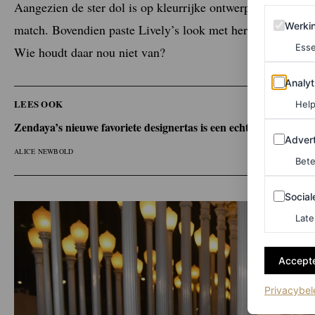
Aangezien de ster dol is op kleurrijke ontwerpen en volumi
Werking 
Werki
match. Bovendien paste Lively’s look met herfstachtige ora
Esse
Wie houdt daar nou niet van?
Analytics
Analyt
LEES OOK
Help
Zendaya’s nieuwe favoriete designertas is een echte klassieker
Adverten
Advert
ALICE NEWBOLD
Bete
Sociale m
Social
Late
Accepte
Privacybel