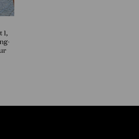
 1,
ng-
our