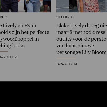
RITY
CELEBRITY
e Lively en Ryan
Blake Lively droeg niet
olds zijn het perfecte
maar 8 method dressi
lywood)koppel in
outfits voor de perst
hing looks
van haar nieuwe
personage Lily Bloom
IAN ALLAIRE
LARA OLIVERI