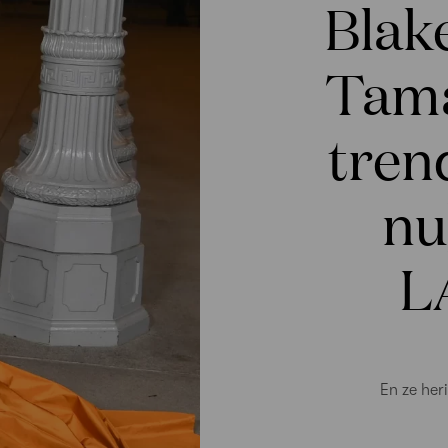
Blake
Tama
tren
nu
L
En ze her