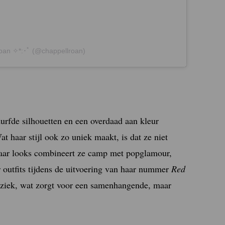
Roan ✧*:･ﾟ (@chappellroan)
durfde silhouetten en een overdaad aan kleur
at haar stijl ook zo uniek maakt, is dat ze niet
haar looks combineert ze camp met popglamour,
r outfits tijdens de uitvoering van haar nummer
Red
muziek, wat zorgt voor een samenhangende, maar