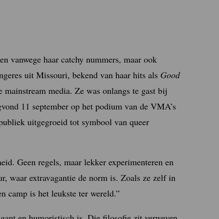
leen vanwege haar catchy nummers, maar ook
ngeres uit Missouri, bekend van haar hits als
Good
de mainstream media. Ze was onlangs te gast bij
agvond 11 september op het podium van de VMA’s
 publiek uitgegroeid tot symbool van queer
heid. Geen regels, maar lekker experimenteren en
ur, waar extravagantie de norm is. Zoals ze zelf in
n camp is het leukste ter wereld.”
gant en humoristisch is. Die filosofie zit verweven