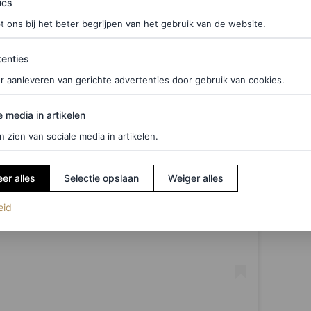
ics
t ons bij het beter begrijpen van het gebruik van de website.
ties
enties
r aanleveren van gerichte advertenties door gebruik van cookies.
edia in artikelen
e media in artikelen
n zien van sociale media in artikelen.
er alles
Selectie opslaan
Weiger alles
(opent in een nieuw tabblad)
eid