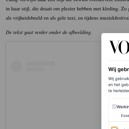
in haar stijl, die draait om plezier hebben met kleding. Z
als vrijheidsbeeld en als gele taxi, en tijdens muziekfesti
De tekst gaat verder onder de afbeelding.
Wij geb
Wij gebrui
en het geb
te herleiden
Werking 
Werki
Esse
Analytics