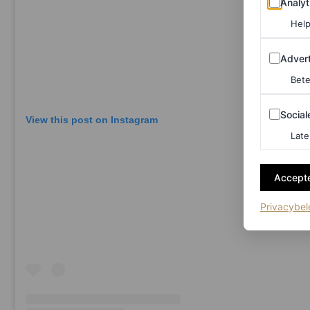
Analyt
Help
Adverten
Advert
Bete
Sociale m
Social
View this post on Instagram
Late
Accepte
Privacybel