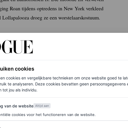
o ging Roan tijdens optredens in New York verkleed
val Lollapalooza droeg ze een worstelaarskostuum.
ruiken cookies
ken cookies en vergelijkbare technieken om onze website goed te la
ruik te analyseren. Deze cookies bevatten geen persoonsgegevens en
 tot jou als individu.
van de website
ng van de website
Altijd aan
ntiële cookies voor het functioneren van de website.