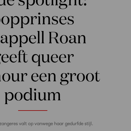
opprinses
appell Roan
eeft queer
our een groot
podium
zangeres valt op vanwege haar gedurfde stijl.