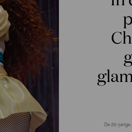
p
Ch
g
glam
De 26-jarige 