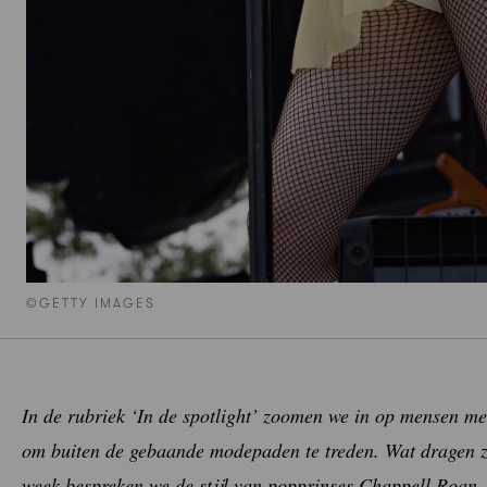
©GETTY IMAGES
In de rubriek ‘In de spotlight’ zoomen we in op mensen met
om buiten de gebaande modepaden te treden. Wat dragen ze
week bespreken we de stijl van popprinses Chappell Roan.