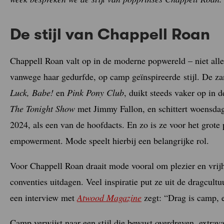
De stijl van Chappell Roan
Chappell Roan valt op in de moderne popwereld – niet al
vanwege haar gedurfde, op camp geïnspireerde stijl. De za
Luck, Babe!
en
Pink Pony Club
, duikt steeds vaker op in 
The Tonight Show
met Jimmy Fallon, en schittert woensd
2024, als een van de hoofdacts. En zo is ze voor het grote
empowerment. Mode speelt hierbij een belangrijke rol.
Voor Chappell Roan draait mode vooral om plezier en vrij
conventies uitdagen. Veel inspiratie put ze uit de dragcultu
een interview met
Atwood Magazine
zegt: “Drag is camp, e
Camp verwijst naar een stijl die bewust overdreven, extrava