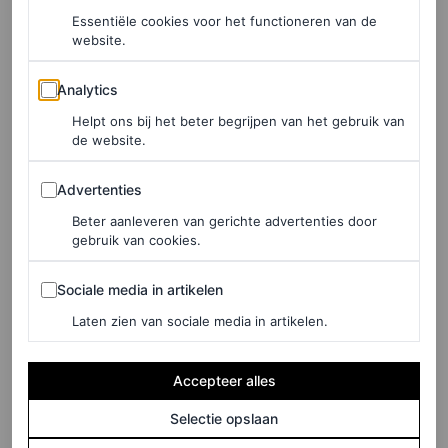
Essentiële cookies voor het functioneren van de
halslijn maakten de look extra romantisch. In combinatie
website.
met haar losse, natuurlijke kapsel en minimale sieraden
Analytics
straalde ze Hollywood-glamour uit – een flink contrast
Analytics
met Adams kleurrijke Hawaii-shirt, basketbalshorts,
Helpt ons bij het beter begrijpen van het gebruik van
de website.
hoge sokken en sneakers.
Advertenties
Advertenties
Beter aanleveren van gerichte advertenties door
LEES OOK
gebruik van cookies.
Welke schoenen draag je onder shorts? Dit
zijn de beste combinaties
Sociale media in artikelen
Sociale media in artikelen
EMMA SPEDDING
Laten zien van sociale media in artikelen.
Anti-couple dressing
Accepteer alles
Selectie opslaan
Adam en Jackie Sandler zijn niet het enige koppel dat