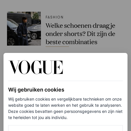
FASHION
Welke schoenen draag je
onder shorts? Dit zijn de
beste combinaties
EMMA SPEDDING
TRENDS
Dit zijn de 5 kleurentrends
die deze zomer je
Wij gebruiken cookies
garderobe gaan veroveren
Wij gebruiken cookies en vergelijkbare technieken om onze
website goed te laten werken en het gebruik te analyseren.
EMMA SPEDDING
Deze cookies bevatten geen persoonsgegevens en zijn niet
te herleiden tot jou als individu.
FASHION