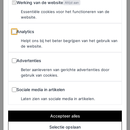
Werking van de website
Dit zijn 5 trends rondom
Werking van de website
Altijd aan
sandalen om in te
Essentiële cookies voor het functioneren van de
investeren voor de zomer
website.
van 2025
Analytics
Analytics
Helpt ons bij het beter begrijpen van het gebruik van
EMMA SPEDDING
de website.
TRENDS
Advertenties
Advertenties
5 kleurentrends die dit
Beter aanleveren van gerichte advertenties door
najaar je kledingstijl zullen
gebruik van cookies.
beïnvloeden
Sociale media in artikelen
Sociale media in artikelen
EMMA SPEDDING
Laten zien van sociale media in artikelen.
TRENDS
Accepteer alles
Carrie Bradshaw-hakken
waren overal tijdens
Selectie opslaan