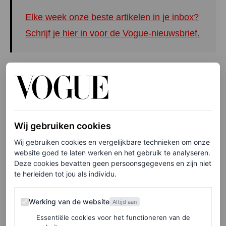
Elke week onze beste artikelen in je inbox?
Schrijf je hier in voor de Vogue-nieuwsbrief.
De Toteme-jas is een basisstuk geworden in haar
wintergarderobe. Ze is er de afgelopen vier jaar
regelmatig mee gefotografeerd tijdens gure
winterwandelingen in New York. In 2019 ging ze door
Wij gebruiken cookies
een fase waarin ze de jas combineerde met een sjaal en
Wij gebruiken cookies en vergelijkbare technieken om onze
een grijze wollen pantalon, waarmee ze liet zien dat het
website goed te laten werken en het gebruik te analyseren.
Deze cookies bevatten geen persoonsgegevens en zijn niet
een slimme optie kan zijn voor chique looks. Maar de jas
te herleiden tot jou als individu.
geeft ook een
polished
look op meer relaxte dagen,
wanneer je ze combineert met sneakers.
Werking van de website
Werking van de website
Altijd aan
Essentiële cookies voor het functioneren van de