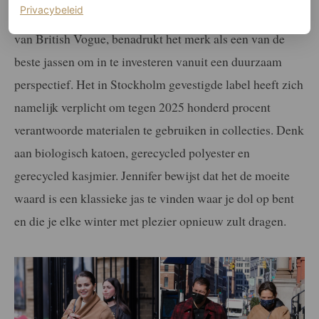
(opent in een nieuw tabblad)
Privacybeleid
Emily Chan, senior redacteur duurzaamheid en features
van British Vogue, benadrukt het merk als een van de
beste jassen om in te investeren vanuit een duurzaam
perspectief. Het in Stockholm gevestigde label heeft zich
namelijk verplicht om tegen 2025 honderd procent
verantwoorde materialen te gebruiken in collecties. Denk
aan biologisch katoen, gerecycled polyester en
gerecycled kasjmier. Jennifer bewijst dat het de moeite
waard is een klassieke jas te vinden waar je dol op bent
en die je elke winter met plezier opnieuw zult dragen.