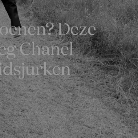
hoenen? Deze
eg Chanel-
uidsjurken