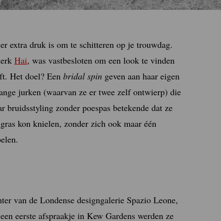
r extra druk is om te schitteren op je trouwdag.
merk
Hai
, was vastbesloten om een look te vinden
oft. Het doel? Een
bridal spin
geven aan haar eigen
lange jurken (waarvan ze er twee zelf ontwierp) die
ar bruidsstyling zonder poespas betekende dat ze
 gras kon knielen, zonder zich ook maar één
elen.
ter van de Londense designgalerie Spazio Leone,
 een eerste afspraakje in Kew Gardens werden ze