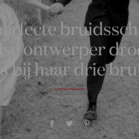
LIVING
perfecte bruidssc
se ontwerper dro
’s bij haar drie br
EMMA SPEDDING
24 JULI 2024