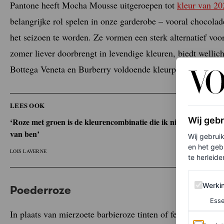
Pantone heeft Mocha Mousse uitgeroepen tot
kleur van 20
belangrijke rol spelen in onze garderobe – vooral chocola
het seizoen te worden. Ze vormen een sterk alternatief voo
zomer liever doorbrengt in levendige kleuren, biedt wellic
Bottega Veneta en Burberry voldoende kleurplezier.
LEES OOK
Wij geb
‘Roze met groen is de kleurencombinatie die ik niet zag aanko
van ben’
Wij gebrui
en het geb
LOIS LAVERNE
te herleiden
Werking 
Werki
Poederroze
Esse
In plaats van mierzoete barbieroze tinten of felle neonkle
Analytics