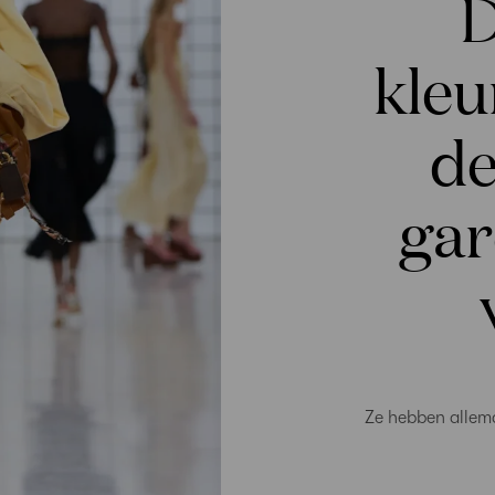
D
kleu
de
gar
Ze hebben allema