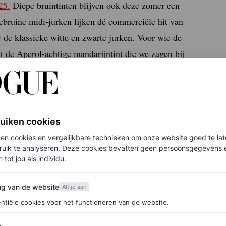
25.
Diepe bruintinten blijven ook deze zomer een
debruine midi-jurken lijken dé commerciële hit van
r de klassieke witte en zwarte jurken. Voor wie de
ht de Aperol-achtige mandarijntint die we zagen bij
ruiken cookies
men, maar waar ik nu al enorm fan
ken cookies en vergelijkbare technieken om onze website goed te la
ruik te analyseren. Deze cookies bevatten geen persoonsgegevens en
 tot jou als individu.
van de website
ng van de website
Altijd aan
ntiële cookies voor het functioneren van de website.
uren, zien we steeds meer zachte, gedempte roze