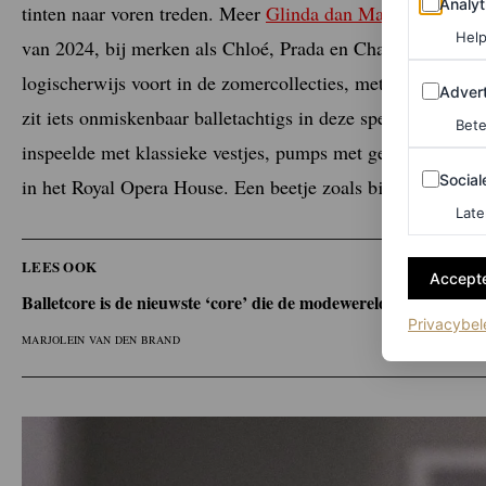
Analyt
tinten naar voren treden. Meer
Glinda dan Mattel
. Deze on
Help
van 2024, bij merken als Chloé, Prada en Chanel, waar w
logischerwijs voort in de zomercollecties, met delicate ro
Adverten
Advert
zit iets onmiskenbaar balletachtigs in deze specifieke tin
Bete
inspeelde met klassieke vestjes, pumps met gekruiste linte
Sociale m
Social
in het Royal Opera House. Een beetje zoals bij balletcore, 
Late
LEES OOK
Accepte
Balletcore is de nieuwste ‘core’ die de modewereld verovert
Privacybel
MARJOLEIN VAN DEN BRAND