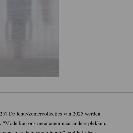
025? De lente/zomercollecties van 2025 werden
it. “Mode kan ons meenemen naar andere plekken,
kozen, was de zevende hemel”, stelde Laird