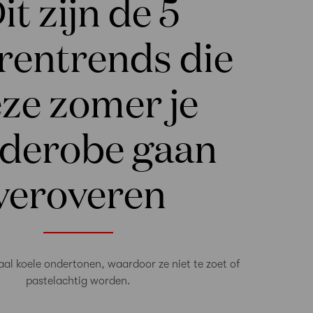
it zijn de 5
rentrends die
ze zomer je
derobe gaan
veroveren
al koele ondertonen, waardoor ze niet te zoet of
pastelachtig worden.