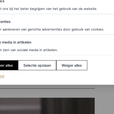
ics
twikkeling begon al bij de herfst/wintercollecties
t ons bij het beter begrijpen van het gebruik van de website.
e
full pink
looks zagen. Deze trend zet zich
zenblaadjeskleuren bij Alaïa, Khaite en Miu Miu. Er
ties
enties
t roze, een sfeer waar Ferragamo dankbaar op
r aanleveren van gerichte advertenties door gebruik van cookies.
n langs de kuit en kousen die niet zouden misstaan
edia in artikelen
e media in artikelen
waar je hieronder meer over leest.
n zien van sociale media in artikelen.
er alles
Selectie opslaan
Weiger alles
(opent in een nieuw tabblad)
eid