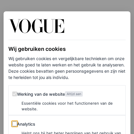
Skorts en rokken-over-broeken
Mode houdt van hybride vormen en dit seizoen trekken
skorts,
skousers
en broeken met één broekspijp onze
aandacht. Zie: Matthieu Blazy’s geraffineerde kijk op de
Wij gebruiken cookies
trend, verheven in een strak, volledig zwart silhouet.
Wij gebruiken cookies en vergelijkbare technieken om onze
website goed te laten werken en het gebruik te analyseren.
Terwijl er veel hybride versies werden aangeboden, was
Deze cookies bevatten geen persoonsgegevens en zijn niet
er ook eindeloze stylinginspiratie in de vorm van
rokken
te herleiden tot jou als individu.
– voornamelijk midi en mini – gedragen over jeans
en
Werking van de website
Werking van de website
getailleerde broeken. Waarom kiezen als je ze allebei
Altijd aan
Essentiële cookies voor het functioneren van de
kunt dragen?
website.
Analytics
Analytics
Helpt ons bij het beter begrijpen van het gebruik van