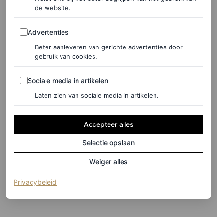
de website.
Advertenties
Advertenties
Beter aanleveren van gerichte advertenties door
gebruik van cookies.
Sociale media in artikelen
Sociale media in artikelen
Laten zien van sociale media in artikelen.
Accepteer alles
©GORUNWAY.COM
Selectie opslaan
3
/13
Weiger alles
Dior Men, Bottega Veneta, Courrèges
(opent in een nieuw tabblad)
Privacybeleid