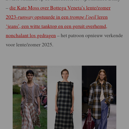
–
die Kate Moss over Bottega Veneta’s lente/zomer
2023-
runway
opstuurde in een
trompe l’oeil
leren
‘jeans’, een witte tanktop en een geruit overhemd,
nonchalant los gedragen
– het patroon opnieuw verkende
voor lente/zomer 2025.