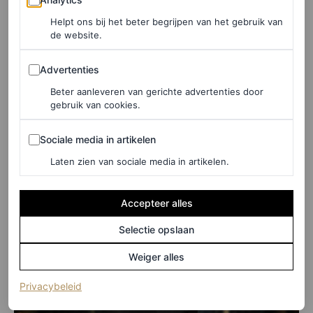
belichaamt Bella op haar eigen manier
Helpt ons bij het beter begrijpen van het gebruik van
tegenstrijdigheden: ze is een
super
die zich net zo op
de website.
haar gemak voelt in het zadel als voor de camera.
Advertenties
Advertenties
Beter aanleveren van gerichte advertenties door
gebruik van cookies.
Sociale media in artikelen
Sociale media in artikelen
Laten zien van sociale media in artikelen.
Accepteer alles
Selectie opslaan
Weiger alles
(opent in een nieuw tabblad)
Privacybeleid