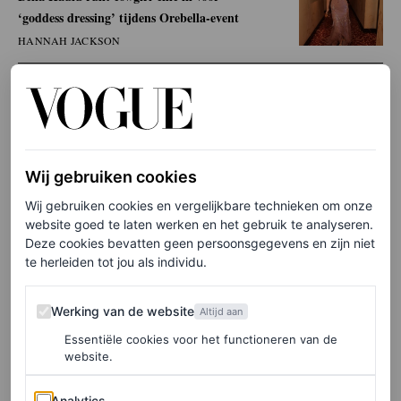
‘goddess dressing’ tijdens Orebella-event
HANNAH JACKSON
Belichaming van de Saint
Laurent-vrouw
Wij gebruiken cookies
Hadids
office proof
-look was een van de vele knipogen
Wij gebruiken cookies en vergelijkbare technieken om onze
naar de jaren zeventig-garderobe van Yves Saint Laurent
website goed te laten werken en het gebruik te analyseren.
zelf, die Vaccarello realiseerde in de vorm van vloeiende
Deze cookies bevatten geen persoonsgegevens en zijn niet
te herleiden tot jou als individu.
pakken en jacks over blazers. Volgens het modehuis
weerspiegelen de tegenstrijdigheden van de Saint
Werking van de website
Werking van de website
Altijd aan
Laurent-vrouw “Yves Saint Laurents eigen
Essentiële cookies voor het functioneren van de
website.
persoonlijkheid waarin kunstzinnige verfijning
samenging met instinctief verlangen”. Natuurlijk
Analytics
Analytics