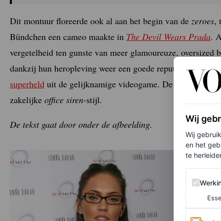
Dit montuur floreerde ook al aan het begin van de
zeroes
,
Bündchen een cameo maakte in
The Devil Wears Prada
. A
vergetelheid ten gunste van meer glamoureuze, oversized 
dankzij hun heropleving weer een goede reputatie. Ze wo
superheld
uit de gelijknamige videogame. De stijl past over
zakelijke
office siren-
stijl.
Wij geb
De tekst gaat door onder de afbeelding.
Wij gebrui
en het geb
te herleiden
Werking 
Werki
Esse
Analytics