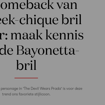
comeback van
ek-chique bril
er: maak kennis
de Bayonetta-
bril
personage in 'The Devil Wears Prada' is voor deze
trend ons favoriete stijlicoon.