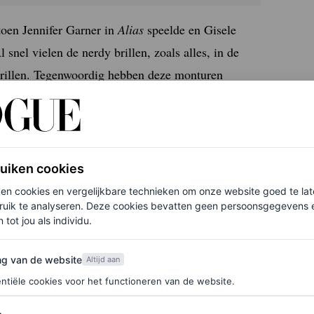
 toen Jennifer Garner in
Alias
speelde en Gisele
l snel vielen de nerdy brillen, zoals alles, in de
brillen. Tegenwoordig hebben deze monturen
rden Bayonetta-brillen genoemd – vernoemd naar de
igens perfect bij een andere microtrend: de sexy,
ruiken cookies
ken cookies en vergelijkbare technieken om onze website goed te la
ruik te analyseren. Deze cookies bevatten geen persoonsgegevens en
 tot jou als individu.
van de website
ng van de website
Altijd aan
ntiële cookies voor het functioneren van de website.