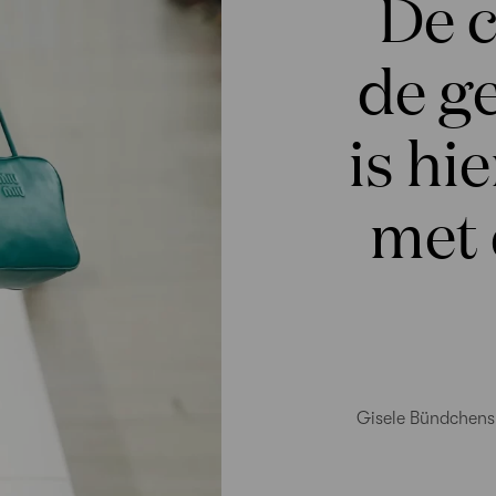
De 
de ge
is hi
met 
Gisele Bündchens 