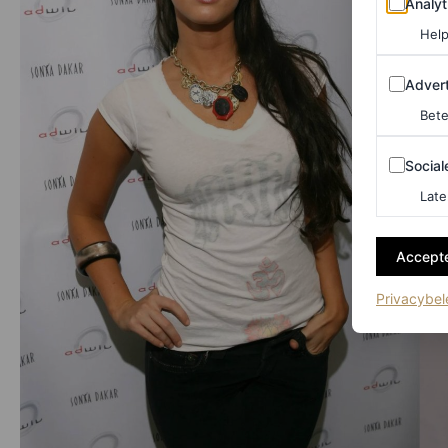
Analyt
Help
Adverten
Advert
Bete
Sociale m
Social
Late
Accepte
Privacybel