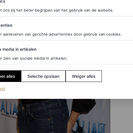
ics
t ons bij het beter begrijpen van het gebruik van de website.
ties
enties
r aanleveren van gerichte advertenties door gebruik van cookies.
edia in artikelen
e media in artikelen
n zien van sociale media in artikelen.
er alles
Selectie opslaan
Weiger alles
(opent in een nieuw tabblad)
eid