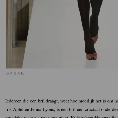
©MIU MIU
Iedereen die een bril draagt, weet hoe moeilijk het is om h
Iris Apfel en Jenna Lyons, is een bril een cruciaal onderde
artistieke visie als voor hun zicht. Er is echter één speci