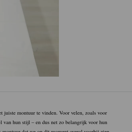
et juiste montuur te vinden. Voor velen, zoals voor
el van hun stijl – en dus net zo belangrijk voor hun
fiek montuur dat we op dit moment overal voorbij zien