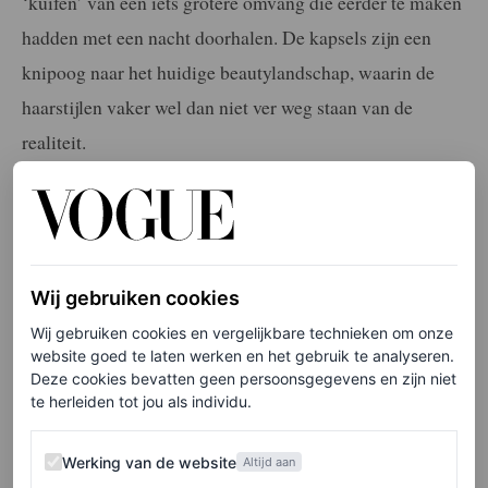
‘kuifen’ van een iets grotere omvang die eerder te maken
hadden met een nacht doorhalen. De kapsels zijn een
knipoog naar het huidige beautylandschap, waarin de
haarstijlen vaker wel dan niet ver weg staan van de
realiteit.
De boodschap van Miu Miu? Vergeet vooral om je haar
te borstelen ’s ochtends – alles is kunst als je er gewoon
voor gaat.
Wij gebruiken cookies
Wij gebruiken cookies en vergelijkbare technieken om onze
website goed te laten werken en het gebruik te analyseren.
Deze cookies bevatten geen persoonsgegevens en zijn niet
te herleiden tot jou als individu.
Werking van de website
Werking van de website
Altijd aan