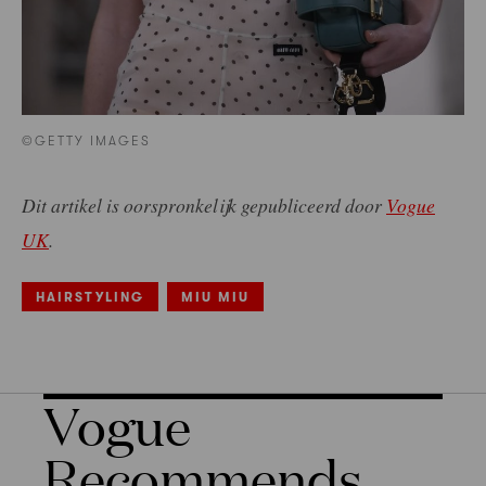
©GETTY IMAGES
Dit artikel is oorspronkelijk gepubliceerd door
Vogue
UK
.
HAIRSTYLING
MIU MIU
Vogue
Recommends