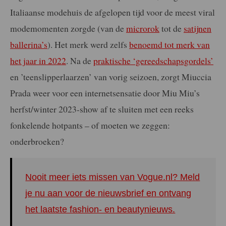
Italiaanse modehuis de afgelopen tijd voor de meest viral
modemomenten zorgde (van de
microrok
tot de
satijnen
ballerina’s
). Het merk werd zelfs
benoemd tot merk van
het jaar in 2022
. Na de
praktische ‘gereedschapsgordels’
en ’teenslipperlaarzen’ van vorig seizoen, zorgt Miuccia
Prada weer voor een internetsensatie door Miu Miu’s
herfst/winter 2023-show af te sluiten met een reeks
fonkelende hotpants – of moeten we zeggen:
onderbroeken?
Nooit meer iets missen van Vogue.nl? Meld
je nu aan voor de nieuwsbrief en ontvang
het laatste fashion- en beautynieuws.