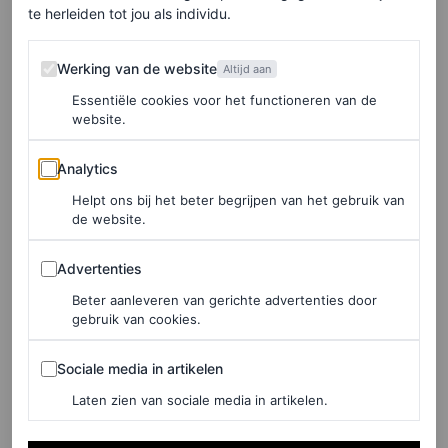
te herleiden tot jou als individu.
Werking van de website
Werking van de website
Altijd aan
Essentiële cookies voor het functioneren van de
website.
Analytics
Analytics
Helpt ons bij het beter begrijpen van het gebruik van
©SPOTLIGHT
de website.
Advertenties
‘No pants’-look
Advertenties
Beter aanleveren van gerichte advertenties door
gebruik van cookies.
De fonkelende hotpants waren de kers op de taart van
een collectie die grotendeels bestond uit ultrakorte
Sociale media in artikelen
Sociale media in artikelen
onderkleding. Of in sommige gevallen was daar niet
Laten zien van sociale media in artikelen.
eens sprake van: modellen liepen over de catwalk in