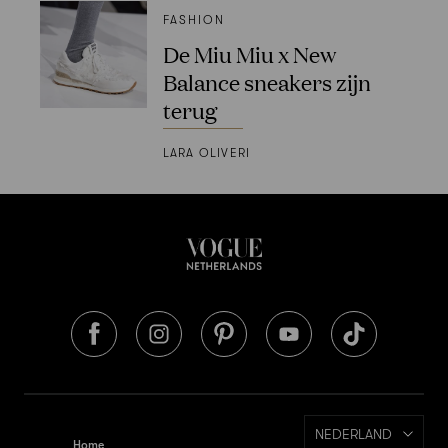
FASHION
De Miu Miu x New
Balance sneakers zijn
terug
LARA OLIVERI
NEDERLAND
Home