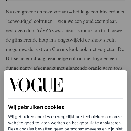
Na een groene en roze variant – beide gecombineerd met
‘eenvoudige’ coltruien – zien we een goud exemplaar,
gedragen door
The Crown
-acteur Emma Corrin. Hoewel
de glinsterende hotpants ongetwijfeld de show steelt,
mogen we de rest van Corrins look ook niet vergeten. De
Britse acteur draagt een beige coltrui met logo en een
dunne panty, afgemaakt met glanzende oranje
peep toes
en een zwarte leren handtas.
Wij gebruiken cookies
Wij gebruiken cookies en vergelijkbare technieken om onze
website goed te laten werken en het gebruik te analyseren.
Deze cookies bevatten geen persoonsgegevens en zijn niet