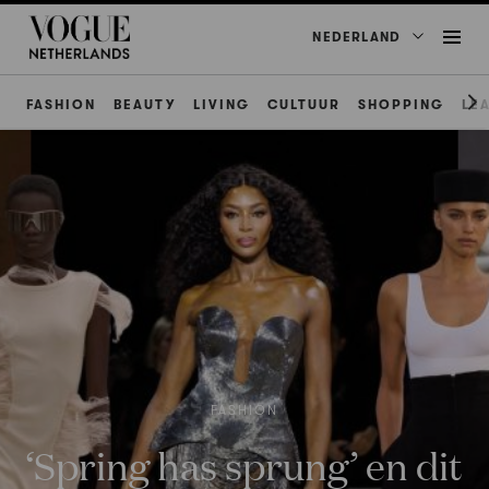
NEDERLAND
FASHION
BEAUTY
LIVING
CULTUUR
SHOPPING
LE
FASHION
‘Spring has sprung’ en dit