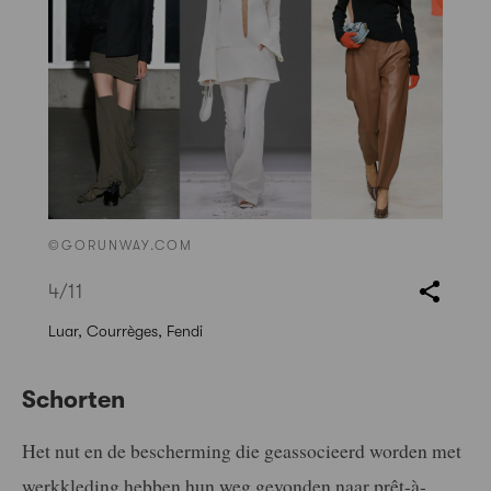
©GORUNWAY.COM
4
/11
Luar, Courrèges, Fendi
Schorten
Het nut en de bescherming die geassocieerd worden met
werkkleding hebben hun weg gevonden naar prêt-à-