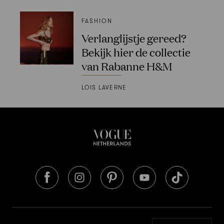
FASHION
Verlanglijstje gereed?
Bekijk hier de collectie
van Rabanne H&M
LOIS LAVERNE