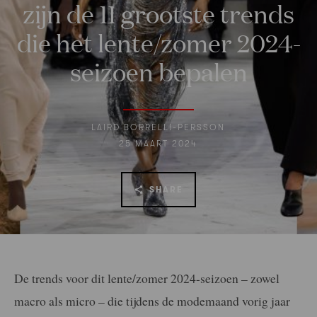
zijn de 11 grootste trends
die het lente/zomer 2024-
seizoen bepalen
LAIRD BORRELLI-PERSSON
25 MAART 2024
SHARE
De trends voor dit lente/zomer 2024-seizoen – zowel
macro als micro – die tijdens de modemaand vorig jaar