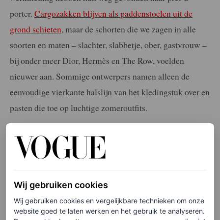
porter.
Cargozakken blijven als paddenstoelen uit de
grond schieten
, maar de schorten die we zagen in alle
soorten en maten – slachter, slabbetje, ober, gastvrouw –
bij onder meer Dior, Hermès en The Row, voelden
nieuwer aan. Sommige ontwerpers namen alleen de
eenvoudige vierkante halslijn van het kledingstuk over en
pasten die toe op luchtige zomeroutfits.
Wij gebruiken cookies
Wij gebruiken cookies en vergelijkbare technieken om onze
website goed te laten werken en het gebruik te analyseren.