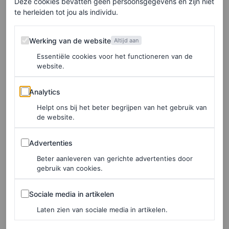
Deze cookies bevatten geen persoonsgegevens en zijn niet
te herleiden tot jou als individu.
Werking van de website
Werking van de website
Altijd aan
Essentiële cookies voor het functioneren van de
website.
Analytics
©GORUNWAY.COM
Analytics
Helpt ons bij het beter begrijpen van het gebruik van
5
/11
de website.
Hermès, Ann Demeulemeester, Dior
Advertenties
Advertenties
Sculpturaal volume
Beter aanleveren van gerichte advertenties door
gebruik van cookies.
Naarmate de wereld steeds digitaler wordt, krijgen de
Sociale media in artikelen
Sociale media in artikelen
materialen waarvan kleding gemaakt wordt meer
Laten zien van sociale media in artikelen.
aandacht. De hoeveelheid sculpturale ontwerpen –