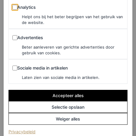
te zeggen hoe de collectie eruit zal zien (tenzij Jenner de
Analytics
Analytics
komende dagen nóg een outfitfoto post). Als we moeten
Helpt ons bij het beter begrijpen van het gebruik van
gokken, gebaseerd op Jenners recente streetstyle, zouden
de website.
we zeggen dat de Khy-collecties vooral nauwsluitende
Advertenties
Advertenties
jersey jurken, minimalistische blazers en doorschijnende
Beter aanleveren van gerichte advertenties door
ontwerpen zullen bevatten. We zullen er vast snel
gebruik van cookies.
achterkomen of dat klopt.
Sociale media in artikelen
Sociale media in artikelen
Laten zien van sociale media in artikelen.
Accepteer alles
Selectie opslaan
Weiger alles
(opent in een nieuw tabblad)
Privacybeleid