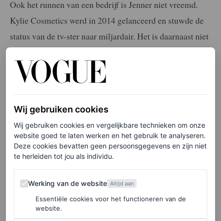
Ook het runnen van een bedrijf is Jenner niet vreemd.
Kylie Cosmetics werd in 2014 gelanceerd en stuwde de
status van de tv-ster naar miljardair. Het is daarnaast niet
eens haar eerste modemerk; in 2012 begonnen Kylie en
zus Kendall Jenner hun tienervriendelijke label Kendall
and Kylie, dat tegenwoordig een submerk van PacSun is
geworden.
Wij gebruiken cookies
Wij gebruiken cookies en vergelijkbare technieken om onze
Khy
website goed te laten werken en het gebruik te analyseren.
Deze cookies bevatten geen persoonsgegevens en zijn niet
te herleiden tot jou als individu.
Op basis van de eerste indrukken lijkt het erop dat Khy
een gepolijste, luxueuze uitstraling zal hebben, en zal
Werking van de website
Werking van de website
Altijd aan
doen denken aan de kleding van Balenciaga of Bottega
Essentiële cookies voor het functioneren van de
Veneta. Toch is het nog te vroeg om op basis van één jas
website.