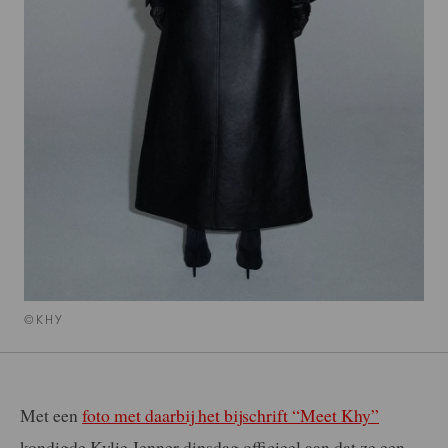
©KHY
Met een
foto met daarbij het bijschrift “Meet Khy”
kondigde Kylie Jenner dinsdag officieel aan dat ze een