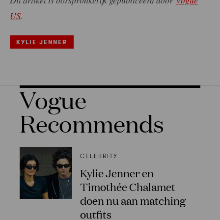
Dit artikel is oorspronkelijk gepubliceerd door
Vogue
US
.
KYLIE JENNER
Vogue
Recommends
CELEBRITY
Kylie Jenner en
Timothée Chalamet
doen nu aan matching
outfits