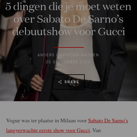
5 dingen die je moet weten
over Sabato De Sarno’s
debuutshow voor Gucci
ANDERS CHRISTIAN MADSEN
25 SEPTEMBER 2023
SHARE
Vogue was ter plaatse in Milaan voor
Sabato De Sarno’s
langverwachte eerste show voor Gucci
. Van