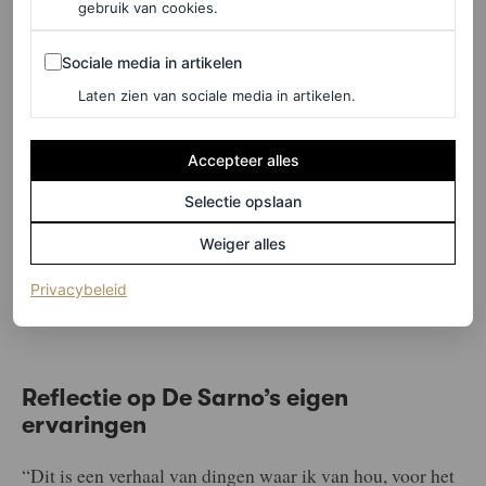
gebruik van cookies.
Sociale media in artikelen
Sociale media in artikelen
Laten zien van sociale media in artikelen.
Accepteer alles
Selectie opslaan
©GETTY IMAGES
Weiger alles
3
/5
(opent in een nieuw tabblad)
Privacybeleid
Reflectie op De Sarno’s eigen
ervaringen
“Dit is een verhaal van dingen waar ik van hou, voor het