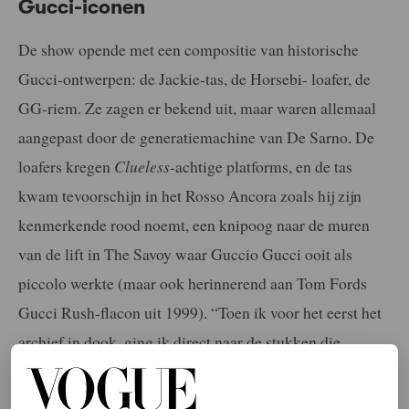
Gucci-iconen
De show opende met een compositie van historische
Gucci-ontwerpen: de Jackie-tas, de Horsebi- loafer, de
GG-riem. Ze zagen er bekend uit, maar waren allemaal
aangepast door de generatiemachine van De Sarno. De
loafers kregen
Clueless
-achtige platforms, en de tas
kwam tevoorschijn in het Rosso Ancora zoals hij zijn
kenmerkende rood noemt, een knipoog naar de muren
van de lift in The Savoy waar Guccio Gucci ooit als
piccolo werkte (maar ook herinnerend aan Tom Fords
Gucci Rush-flacon uit 1999). “Toen ik voor het eerst het
archief in dook, ging ik direct naar de stukken die
belangrijk waren voor het merk: de loafer, de Jackie-tas,
de bamboe details. In deze collectie zie je al deze