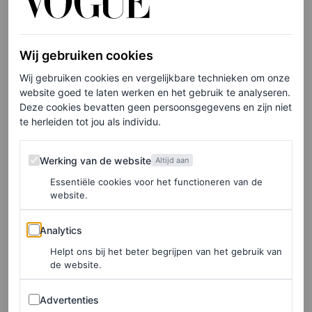
‘Een statementblouse, zoals deze van Marine Serre, die
zowel voor een avond uit of meer casual gedragen kan
worden. Kies voor een felle print of opvallende kleur om
Wij gebruiken cookies
wat nieuws aan je look toe te voegen.’ Terwijl AI nog
Wij gebruiken cookies en vergelijkbare technieken om onze
website goed te laten werken en het gebruik te analyseren.
volop in ontwikkeling is, laat Thom Bettridge, hoofd
Deze cookies bevatten geen persoonsgegevens en zijn niet
creatieve content bij Ssense, in een statement weten dat
te herleiden tot jou als individu.
ChatGPT en het eerdergenoemde Midjourney al volop
Werking van de website
Werking van de website
Altijd aan
kansen brengt voor merken om bij te dragen aan de
Essentiële cookies voor het functioneren van de
verdere evolutie.
website.
Analytics
Analytics
Inclusief en duurzaam
Helpt ons bij het beter begrijpen van het gebruik van
de website.
AI opent veel deuren – helemaal zelf – maar in hoeverre
gaat dit ten koste van de menselijke hand? In Nederland
Advertenties
Advertenties