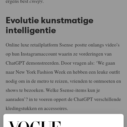
ergens best
creepy.
Evolutie kunstmatige
intelligentie
Online luxe retailplatform Ssense postte onlangs video’s
op hun Instagramaccount waarin ze vorderingen van
ChatGPT demonstreerden. Door vragen als: ‘We gaan
naar New York Fashion Week en hebben een leuke outfit
nodig om in de metro te reizen, vrienden te ontmoeten en
shows te bezoeken. Welke Ssense-items kun je
aanraden’? in te voeren oppert de ChatGPT verschillende
kledingstukken en accessoires.
Ze komen zelfs met een persoonlijke onderbouwing: