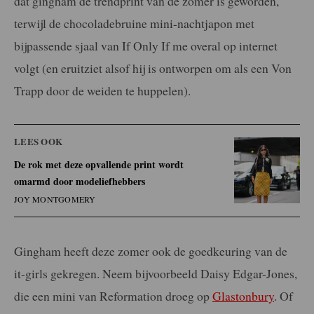
dat gingham de trendprint van de zomer is geworden,
terwijl de chocoladebruine mini-nachtjapon met
bijpassende sjaal van If Only If me overal op internet
volgt (en eruitziet alsof hij is ontworpen om als een Von
Trapp door de weiden te huppelen).
LEES OOK
De rok met deze opvallende print wordt
omarmd door modeliefhebbers
JOY MONTGOMERY
Gingham heeft deze zomer ook de goedkeuring van de
it-girls gekregen. Neem bijvoorbeeld Daisy Edgar-Jones,
die een mini van Reformation droeg op
Glastonbury
. Of