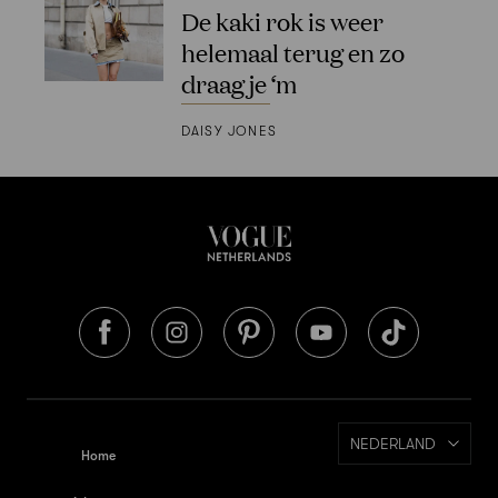
De kaki rok is weer
helemaal terug en zo
draag je ‘m
DAISY JONES
NEDERLAND
Home