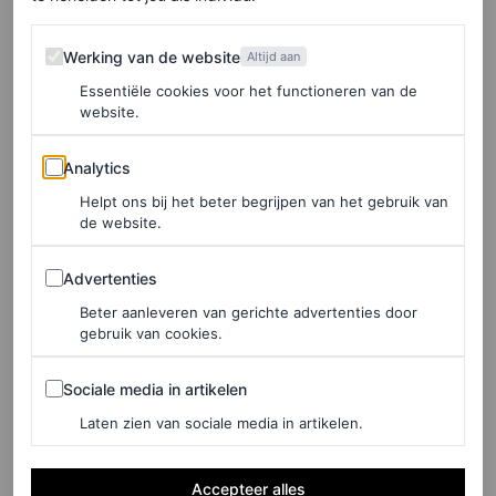
brunch als bij een middag in het park.
Werking van de website
Werking van de website
Altijd aan
LEES OOK
Essentiële cookies voor het functioneren van de
website.
Dit zijn de grootste broekentrends die dit
najaar overal opduiken
Analytics
Analytics
MAYTE SALIDO
Helpt ons bij het beter begrijpen van het gebruik van
de website.
Advertenties
Advertenties
Shop Vogue’s favorieten
Beter aanleveren van gerichte advertenties door
gebruik van cookies.
Ganni
Sociale media in artikelen
Sociale media in artikelen
Laten zien van sociale media in artikelen.
Accepteer alles