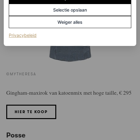
Selectie opslaan
Weiger alles
(opent in een nieuw tabblad)
Privacybeleid
©MYTHERESA
Gingham-maxirok van katoenmix met hoge taille, € 295
HIER TE KOOP
Posse