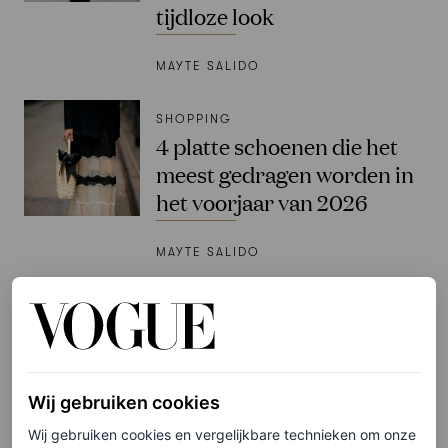
tijdloze look
MAYTE SALIDO
SHOPPING
4 platte schoenen die het
meest gedragen worden in
het voorjaar van 2026
MAYTE SALIDO
PARTNERSHIP
Let’s talk sportswear:
Vogue duidde de tennis
inspired trends van de
Wij gebruiken cookies
zomer tijdens dit rooftop
Wij gebruiken cookies en vergelijkbare technieken om onze
event