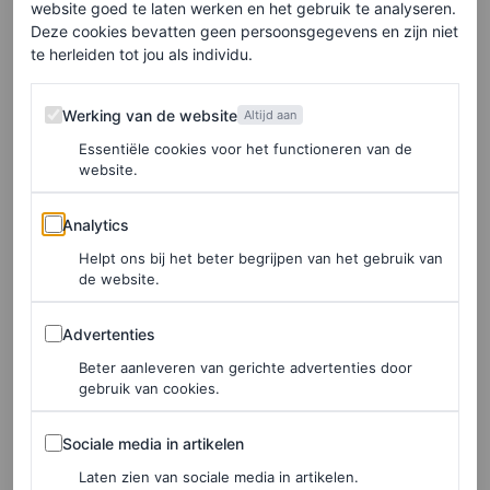
website goed te laten werken en het gebruik te analyseren.
Deze cookies bevatten geen persoonsgegevens en zijn niet
BJÖRN BORG
te herleiden tot jou als individu.
TRENDS
Werking van de website
Werking van de website
Altijd aan
We voorspellen: de bruine
Essentiële cookies voor het functioneren van de
sliprok wordt een must-
website.
have item in 2026
Analytics
Analytics
MAYTE SALIDO
Helpt ons bij het beter begrijpen van het gebruik van
de website.
SHOPPING
Advertenties
Dit zijn de grootste
Advertenties
broekentrends die dit
Beter aanleveren van gerichte advertenties door
gebruik van cookies.
najaar overal opduiken
Sociale media in artikelen
Sociale media in artikelen
MAYTE SALIDO
Laten zien van sociale media in artikelen.