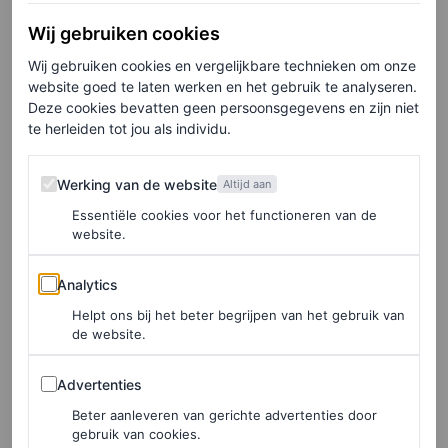
Wij gebruiken cookies
Wij gebruiken cookies en vergelijkbare technieken om onze
website goed te laten werken en het gebruik te analyseren.
Deze cookies bevatten geen persoonsgegevens en zijn niet
te herleiden tot jou als individu.
Werking van de website
Werking van de website
Altijd aan
Essentiële cookies voor het functioneren van de
website.
Analytics
©H&M
Analytics
Helpt ons bij het beter begrijpen van het gebruik van
Asymmetrische sliprok, € 49,99
de website.
Advertenties
Advertenties
HIER TE KOOP
Beter aanleveren van gerichte advertenties door
gebruik van cookies.