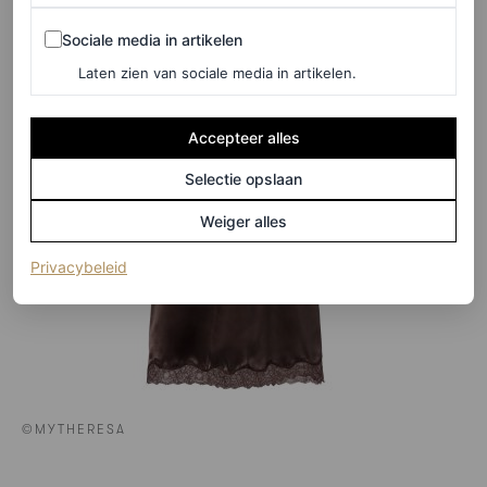
Magda Butrym
Sociale media in artikelen
Sociale media in artikelen
Laten zien van sociale media in artikelen.
Accepteer alles
Selectie opslaan
Weiger alles
(opent in een nieuw tabblad)
Privacybeleid
©MYTHERESA