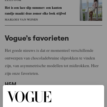
Het is een lace slip summer: een kanten
randje maakt deze zomer elke look stijlvol
MARLOES VAN WIJNEN
Vogue’s favorieten
Het goede nieuws is dat er momenteel verschillende
ontwerpen van chocoladebruine sliprokken te vinden
zijn, van asymmetrische modellen tot midirokken. Hier
zijn onze favorieten.
H&M