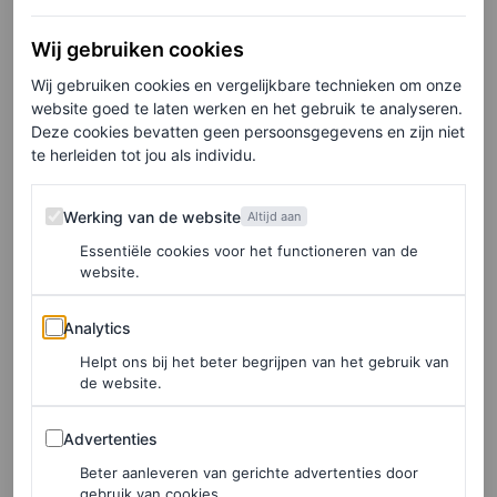
Wij gebruiken cookies
Wij gebruiken cookies en vergelijkbare technieken om onze
website goed te laten werken en het gebruik te analyseren.
Deze cookies bevatten geen persoonsgegevens en zijn niet
te herleiden tot jou als individu.
Werking van de website
Werking van de website
Altijd aan
Essentiële cookies voor het functioneren van de
website.
©MYTHERESA
Analytics
Analytics
Helpt ons bij het beter begrijpen van het gebruik van
de website.
Kokerrok met pailletten, € 2.295
Advertenties
Advertenties
HIER TE KOOP
Beter aanleveren van gerichte advertenties door
gebruik van cookies.