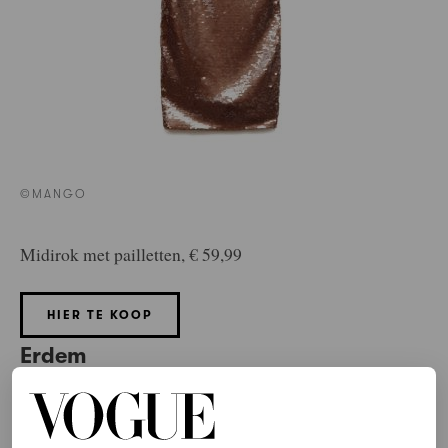
©MANGO
Midirok met pailletten, € 59,99
HIER TE KOOP
Erdem