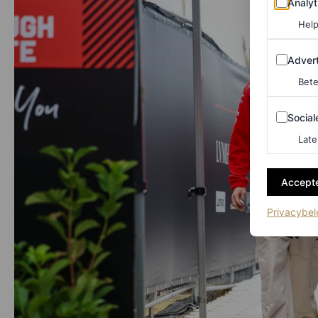
Analyt
Help
Adverten
Advert
Bete
Sociale m
Social
Late
Accepte
Privacybel