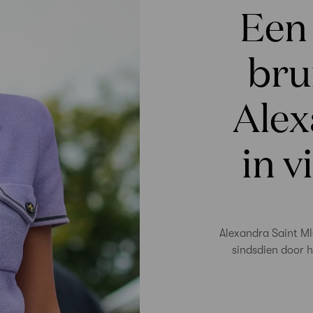
Een
brui
Alex
in v
Alexandra Saint M
sindsdien door h