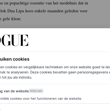
se en popachtige essentie van het modehuis dat in
. Ook Dua Lipa koos enkele maanden geleden voor
e gele kleur.
1-circuit
ruiken cookies
ken cookies en vergelijkbare technieken om onze website goed te la
ruik te analyseren. Deze cookies bevatten geen persoonsgegevens en
met split, een zwarte lakleren vanity bag van
 tot jou als individu.
ge muiltjes die perfect bij haar jasje pasten. Weer
rschijningen zullen we voortaan nog beter in de
van de website
ng van de website
Altijd aan
ntiële cookies voor het functioneren van de website.