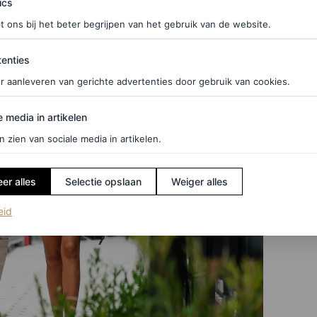
ics
t ons bij het beter begrijpen van het gebruik van de website.
ties
enties
r aanleveren van gerichte advertenties door gebruik van cookies.
edia in artikelen
e media in artikelen
n zien van sociale media in artikelen.
er alles
Selectie opslaan
Weiger alles
(opent in een nieuw tabblad)
eid