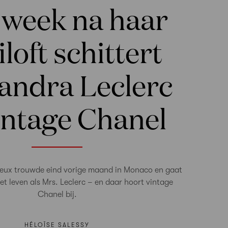
 week na haar
loft schittert
andra Leclerc
intage Chanel
leux trouwde eind vorige maand in Monaco en gaat
et leven als Mrs. Leclerc – en daar hoort vintage
Chanel bij.
HÉLOÏSE SALESSY