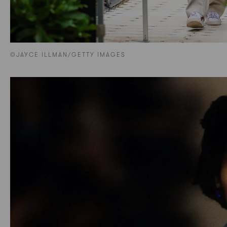
©JAYCE ILLMAN/GETTY IMAGES