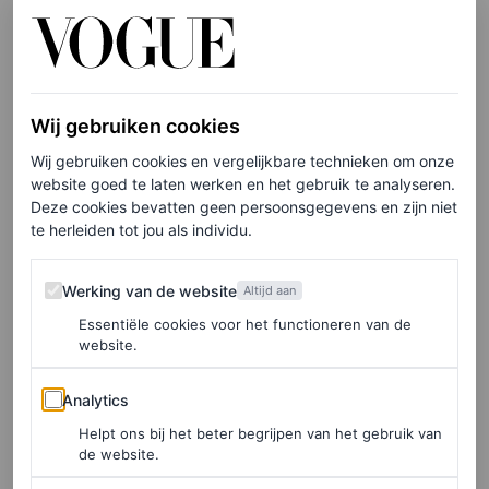
Het tijdschrift is opgedeeld in acht hoofdstukken en
bevat bijdragen van kunstenaars, schrijvers en curatoren
die eerder met Chanel samenwerkten.
Wij gebruiken cookies
Wij gebruiken cookies en vergelijkbare technieken om onze
LEES OOK
website goed te laten werken en het gebruik te analyseren.
Deze cookies bevatten geen persoonsgegevens en zijn niet
Deze 5 films en series over Coco Chanel moet
te herleiden tot jou als individu.
je gezien hebben
MANON GARRIGUES
Werking van de website
Werking van de website
Altijd aan
Essentiële cookies voor het functioneren van de
Zeldzame uitgave
website.
Analytics
Analytics
Deze zeldzame uitgave koop je niet zomaar bij de kiosk
Helpt ons bij het beter begrijpen van het gebruik van
om de hoek, maar bij zorgvuldig geselecteerde
de website.
boekhandels in slechts twintig steden wereldwijd. Denk