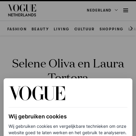
NEDERLAND
FASHION
BEAUTY
LIVING
CULTUUR
SHOPPING
LE
Selene Oliva en Laura
Tortora
Wij gebruiken cookies
ACCESSOIRES
Wij gebruiken cookies en vergelijkbare technieken om onze
Overweeg je een vintage tas
website goed te laten werken en het gebruik te analyseren.