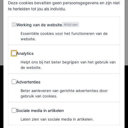
te kopen? Deze iconische
Deze cookies bevatten geen persoonsgegevens en zijn niet
ontwerpen hebben
te herleiden tot jou als individu.
bewezen tijdloos te zijn
Werking van de website
Werking van de website
Altijd aan
SELENE OLIVA EN LAURA TORTORA
Essentiële cookies voor het functioneren van de
website.
Analytics
Analytics
Helpt ons bij het beter begrijpen van het gebruik van
de website.
Advertenties
Advertenties
Beter aanleveren van gerichte advertenties door
gebruik van cookies.
Sociale media in artikelen
Sociale media in artikelen
Laten zien van sociale media in artikelen.