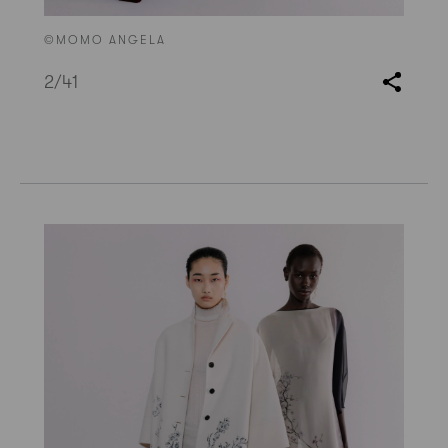
©MOMO ANGELA
2
/41