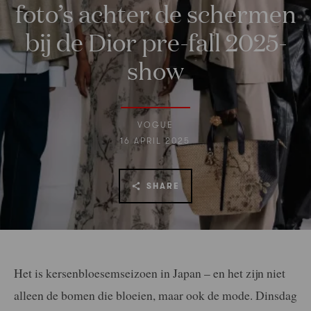
foto’s achter de schermen
bij de Dior pre-fall 2025-
show
VOGUE
16 APRIL 2025
SHARE
Het is kersenbloesemseizoen in Japan – en het zijn niet
alleen de bomen die bloeien, maar ook de mode. Dinsdag