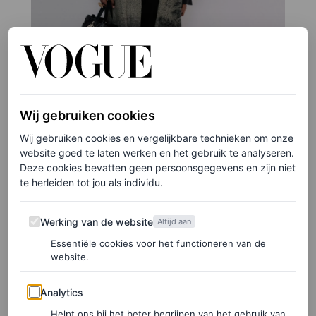
Wij gebruiken cookies
Wij gebruiken cookies en vergelijkbare technieken om onze
website goed te laten werken en het gebruik te analyseren.
Deze cookies bevatten geen persoonsgegevens en zijn niet
te herleiden tot jou als individu.
©MOMO ANGELA
Werking van de website
7
/41
Werking van de website
Altijd aan
Essentiële cookies voor het functioneren van de
website.
Analytics
Analytics
Helpt ons bij het beter begrijpen van het gebruik van