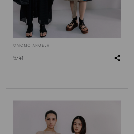
©MOMO ANGELA
5
/41