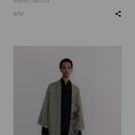
©MOMO ANGELA
6
/41