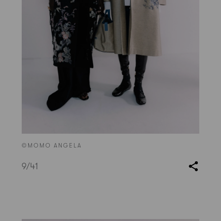
©MOMO ANGELA
9
/41