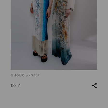
©MOMO ANGELA
13
/41