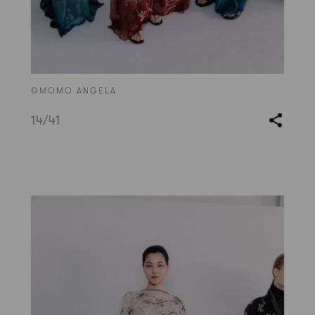
©MOMO ANGELA
14
/41