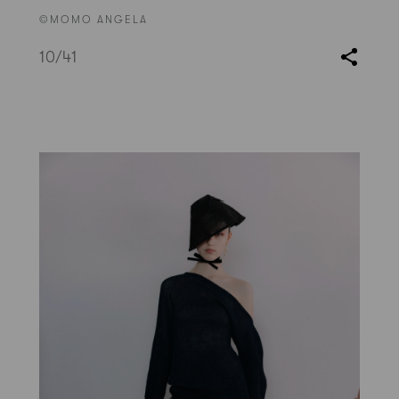
©MOMO ANGELA
10
/41