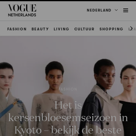
NEDERLAND
FASHION
BEAUTY
LIVING
CULTUUR
SHOPPING
LE
FASHION
Het is
kersenbloesemseizoen in
Kyoto – bekijk de beste