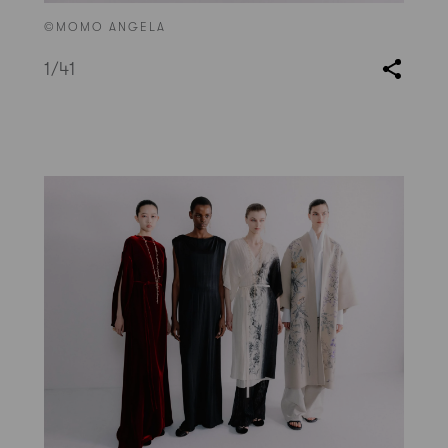
©MOMO ANGELA
1
/41