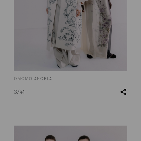
©MOMO ANGELA
3
/41