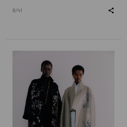
8
/41