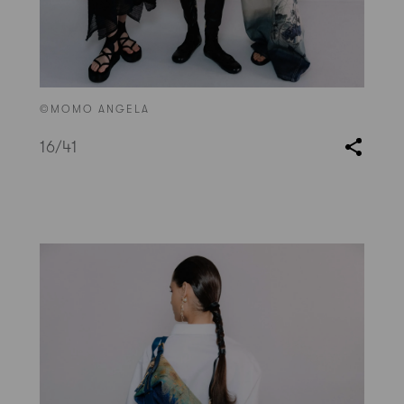
©MOMO ANGELA
16
/41