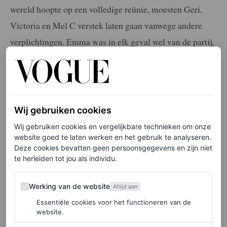
wereld hoopte op een volledige reünie, moesten Geri,
Victoria en Mel C verstek laten gaan vanwege andere
verplichtingen. Emma was in elk geval wel van de partij,
helemaal in de stijl van haar iconische Spice Girls-
imago.
Wij gebruiken cookies
Elke week onze beste artikelen in je inbox?
Schrijf je hier in voor de Vogue-nieuwsbrief.
Wij gebruiken cookies en vergelijkbare technieken om onze
website goed te laten werken en het gebruik te analyseren.
Deze cookies bevatten geen persoonsgegevens en zijn niet
te herleiden tot jou als individu.
Emma werd vergezeld door haar 17-jarige zoon Beau en
man Jade Jones. Bij aankomst bij de kathedraal
Werking van de website
Werking van de website
Altijd aan
poseerden ze breed lachend voor de fotografen. Haar
Essentiële cookies voor het functioneren van de
outfit werd gestyled door naamgenoot Emma Lane en
website.