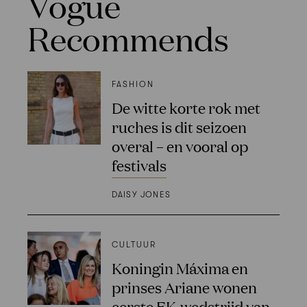
Vogue
Recommends
FASHION
De witte korte rok met
ruches is dit seizoen
overal – en vooral op
festivals
DAISY JONES
CULTUUR
Koningin Máxima en
prinses Ariane wonen
eerste EK-wedstrijd van