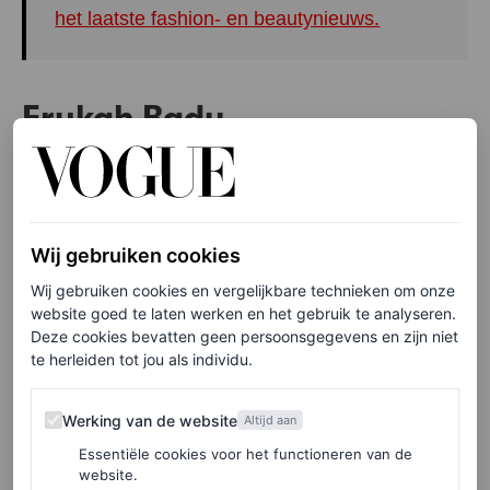
het laatste fashion- en beautynieuws.
Erykah Badu
Zeg je neo-soul, dan zeg je
Erykah Badu
. Patta en
Converse schakelden daarom de legendarische zangeres
in om de nieuwe talenten nog meer onder de aandacht te
Wij gebruiken cookies
brengen. Badu schittert in de campagne in een
Wij gebruiken cookies en vergelijkbare technieken om onze
bosachtige omgeving, die werd gefotografeerd door
website goed te laten werken en het gebruik te analyseren.
Deze cookies bevatten geen persoonsgegevens en zijn niet
Shaniqwa Jarvis. Hier combineert ze de kledingstukken
te herleiden tot jou als individu.
uit de collectie met haar grote
signature
hoed.
Werking van de website
Werking van de website
Altijd aan
Ook heeft Erykah een aantal wijze woorden voor de
Essentiële cookies voor het functioneren van de
jonge talenten, in
een gesprek met Julie Adenuga
. Badu:
website.