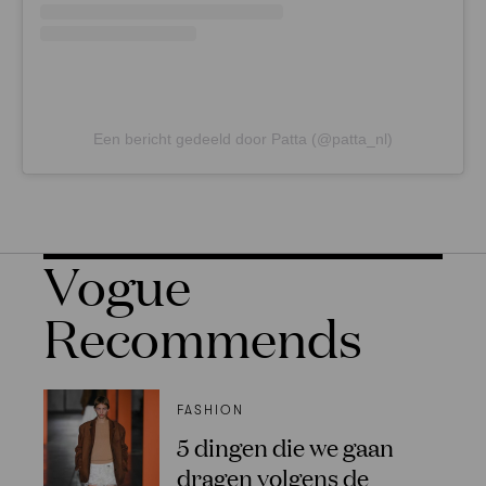
Een bericht gedeeld door Patta (@patta_nl)
Vogue
Recommends
FASHION
5 dingen die we gaan
dragen volgens de