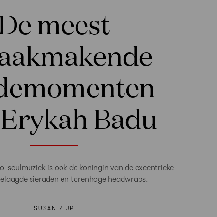
De meest
raakmakende
demomenten
 Erykah Badu
o-soulmuziek is ook de koningin van de excentrieke
 gelaagde sieraden en torenhoge headwraps.
SUSAN ZIJP