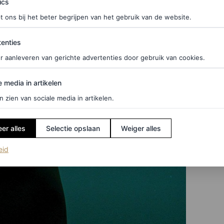
ics
t ons bij het beter begrijpen van het gebruik van de website.
ties
enties
r aanleveren van gerichte advertenties door gebruik van cookies.
edia in artikelen
e media in artikelen
n zien van sociale media in artikelen.
er alles
Selectie opslaan
Weiger alles
(opent in een nieuw tabblad)
eid