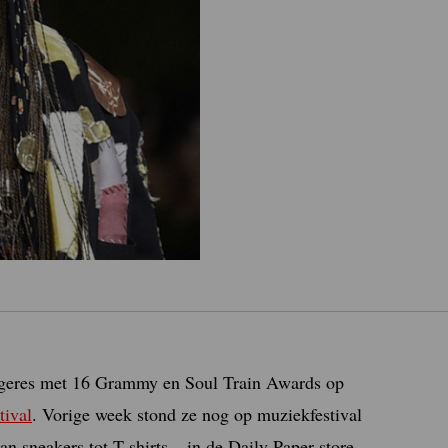
angeres met 16 Grammy en Soul Train Awards op
tival
. Vorige week stond ze nog op muziekfestival
 sneakers tot T-shirts – in de Daily Paper store