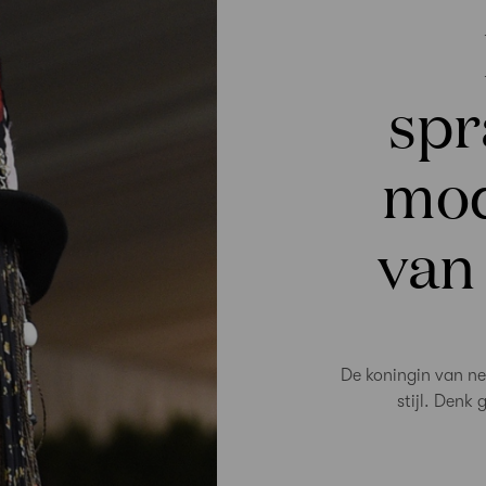
sp
mo
van
De koningin van ne
stijl. Denk