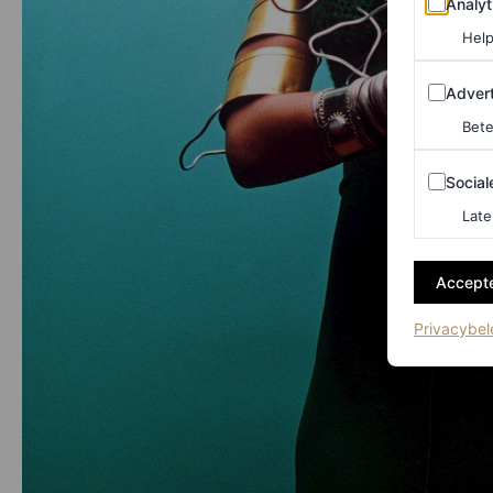
Analyt
Help
Adverten
Advert
Bete
Sociale m
Social
Late
Accepte
Privacybel