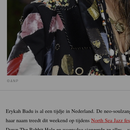
©ANP
Erykah Badu is al een tijdje in Nederland. De neo-soulz
haar naam treedt dit weekend op tijdens
North Sea Jazz fes
Down The Rabbit Hole en woensdag signeerde ze alles – van