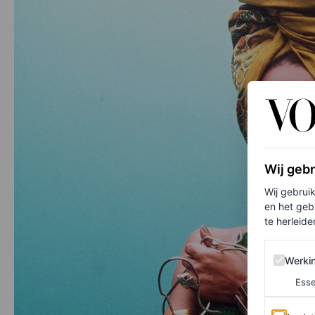
Wij geb
Wij gebrui
en het geb
te herleiden
Werking 
Werki
Esse
Analytics