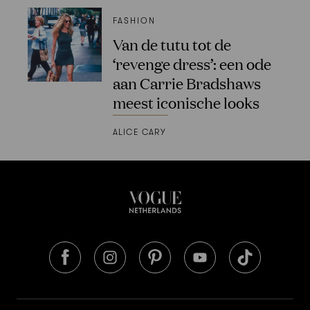
FASHION
Van de tutu tot de
‘revenge dress’: een ode
aan Carrie Bradshaws
meest iconische looks
ALICE CARY