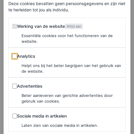
Deze cookies bevatten geen persoonsgegevens en zijn niet
Natuurlijk was de inclusiviteit op het gebied van maten
te herleiden tot jou als individu.
een belangrijk onderdeel van de capsulecollectie. De
collectie is beschikbaar in de maten EU 32 tot en met 52.
Werking van de website
Werking van de website
Altijd aan
Tijdens hun eerste ontmoeting vertelde Manas Reffstrup
Essentiële cookies voor het functioneren van de
website.
over hoe ze tijdens haar tijd op de modeschool de
weerstand voelde toen ze probeerde plus-size modellen
Analytics
Analytics
te casten voor een show. “Mij werd verteld: ‘Ze moet écht
Helpt ons bij het beter begrijpen van het gebruik van
mooi zijn als ze
big
is'”, herinnert Manas zich. Het is een
de website.
verhaal dat resoneerde met Reffstrup, die zegt dat ze
Advertenties
Advertenties
vaak het gevoel heeft dat mode “geen zeer inclusieve
Beter aanleveren van gerichte advertenties door
industrie is”.
gebruik van cookies.
Sociale media in artikelen
Sociale media in artikelen
Duurzaamheid
Laten zien van sociale media in artikelen.