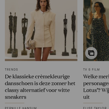
TRENDS
TV & FILM
De klassieke crèmekleurige
Welke mer
dansschoen is deze zomer het
personages
classy alternatief voor witte
Lotus’? Wij
sneakers
uit
PERNILLE HANSUM
ELISE TAYLOR