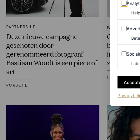
Analytics
Analyt
Help
Adverten
PARTNERSHIP
FASHION NIEU
Advert
Deze nieuwe campagne
Ganni en E
Bete
geschoten door
bundelen k
Sociale m
gerenommeerd fotograaf
inclusieve
Social
Bastiaan Woudt is een piece of
zomervakan
Late
art
EMILY CHAN
Accepte
PORSCHE
Privacybel