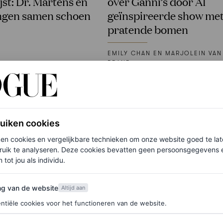
ijst: Dr. Martens en
over Ganni’s door AI
ngen samen schoen
geïnspireerde show me
pratende bomen
EMILY CHAN EN MARJOLEIN VAN
BRAND
ruiken cookies
ken cookies en vergelijkbare technieken om onze website goed te la
ruik te analyseren. Deze cookies bevatten geen persoonsgegevens en
 tot jou als individu.
van de website
ng van de website
Altijd aan
ntiële cookies voor het functioneren van de website.