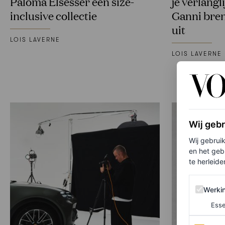
Paloma Elsesser een size-
je verlangl
inclusive collectie
Ganni bre
uit
LOIS LAVERNE
LOIS LAVERNE
Wij geb
Wij gebrui
en het geb
te herleiden
Werking 
Werki
Esse