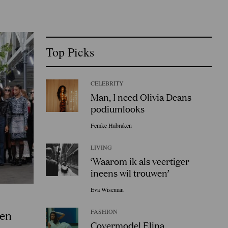
Top Picks
CELEBRITY
Man, I need Olivia Deans
podiumlooks
Femke Habraken
LIVING
‘Waarom ik als veertiger
ineens wil trouwen’
Eva Wiseman
FASHION
ten
Covermodel Elina