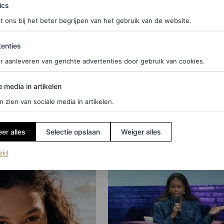
ics
t ons bij het beter begrijpen van het gebruik van de website.
ties
WS
FASHION NIEUWS
enties
ster Manas
Ganni’s nieuwe vegan ta
r aanleveren van gerichte advertenties door gebruik van cookies.
rachten voor size-
gemaakt van sinaasappe
edia in artikelen
cactusafval
e media in artikelen
tiecollectie
n zien van sociale media in artikelen.
EMILY CHAN
er alles
Selectie opslaan
Weiger alles
(opent in een nieuw tabblad)
eid