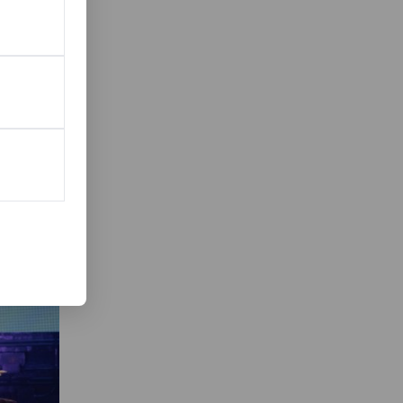
s is
l- en