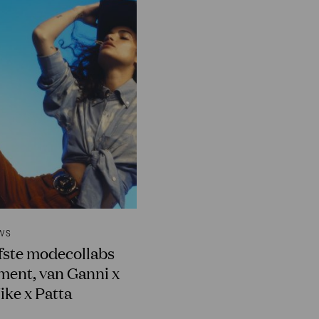
WS
ofste modecollabs
ment, van Ganni x
Nike x Patta