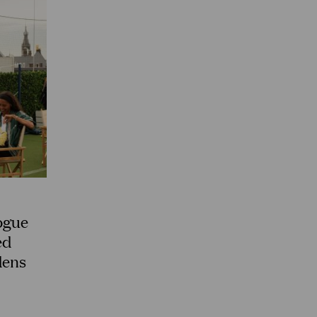
Vogue
ed
dens