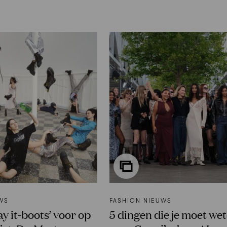
WS
FASHION NIEUWS
y it-boots’ voor op
5 dingen die je moet we