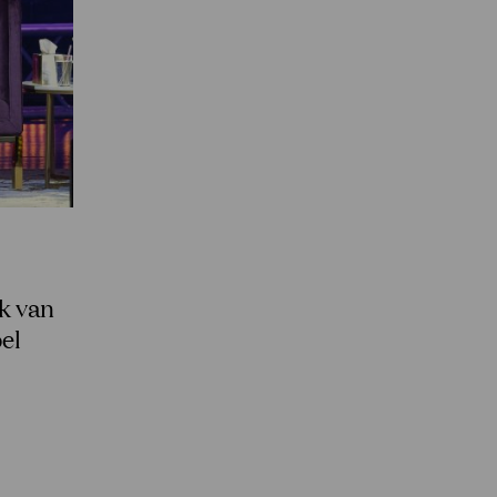
k van
el