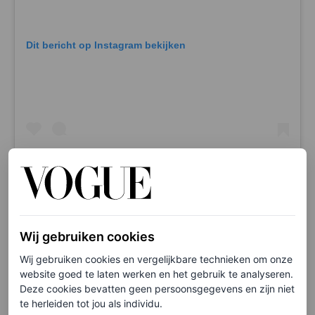
Dit bericht op Instagram bekijken
Wij gebruiken cookies
Een bericht gedeeld door O My Bag (@omybagamsterdam)
Wij gebruiken cookies en vergelijkbare technieken om onze
Susan Bijl
website goed te laten werken en het gebruik te analyseren.
Deze cookies bevatten geen persoonsgegevens en zijn niet
Dan Rotterdams tassenmerk Susan Bijl. Ook hier pakken
te herleiden tot jou als individu.