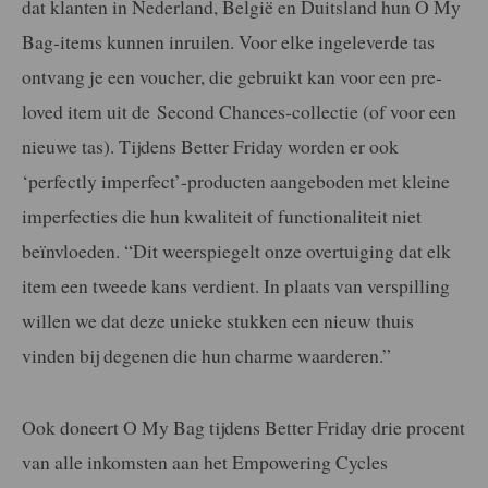
dat klanten in Nederland, België en Duitsland hun
O
My
Bag
-items kunnen inruilen. V
o
o
r elke ingeleverde tas
o
ntvang je een v
o
ucher, die gebruikt kan v
o
o
r een pre-
l
o
ved item uit de Sec
o
nd Chances-c
o
llectie (
o
f v
o
o
r een
nieuwe tas). Tijdens Better Friday worden er ook
‘perfectly imperfect’-producten aangeboden met kleine
imperfecties die hun kwaliteit of functionaliteit niet
beïnvloeden. “Dit weerspiegelt onze overtuiging dat elk
item een tweede kans verdient. In plaats van verspilling
willen we dat deze unieke stukken een nieuw thuis
vinden bij degenen die hun charme waarderen.”
Ook d
o
neert
O
My
Bag
tijdens Better Friday drie procent
van alle ink
o
msten aan het Emp
o
wering Cycles