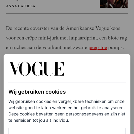
ANNA CAFOLLA
De recente coverster van de Amerikaanse Vogue koos
voor een crêpe mini-jurk met luipaardprint, een blote rug
en ruches aan de voorkant, met zwarte
peep-toe
pumps.
Bieber droeg haar bruine lokken in een middenscheiding
met lichte golven aan de uiteinden. Haar nagels waren
zacht, lichtroze en haar make-up was minimaal,
misschien een vleugje Rhode’s pocket blush in de kleur
Wij gebruiken cookies
Piggy.
Wij gebruiken cookies en vergelijkbare technieken om onze
website goed te laten werken en het gebruik te analyseren.
Little leopard dress
Deze cookies bevatten geen persoonsgegevens en zijn niet
te herleiden tot jou als individu.
De mini-jurk is een vaste waarde voor Bieber, meestal in