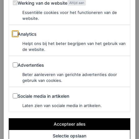
Werking van de website
Werking van de website
Altijd aan
combinatie met hoge hakken en een donkere zonnebril.
Essentiële cookies voor het functioneren van de
Saint Laurent is een voor de hand liggende keuze, maar
website.
Bieber en haar stylist Dani Michelle hebben onlangs ook
Analytics
Analytics
een aantal archiefvondsten gedaan, zoals een
ijsblauwe
Helpt ons bij het beter begrijpen van het gebruik van
jurk uit Gucci’s Tom Ford-tijdperk
. We zijn lang en breed
de website.
bekend met de
LBD
, maar ook de korte jurk met
Advertenties
Advertenties
dierenprint bewijst even tijdloos te zijn. En met zo’n
little
Beter aanleveren van gerichte advertenties door
leopard dress
maak je een statement als geen ander.
gebruik van cookies.
Sociale media in artikelen
Sociale media in artikelen
LEES OOK
Laten zien van sociale media in artikelen.
De frisse manicure van Hailey Bieber doet
ons denken aan dit populaire zomerdrankje
Accepteer alles
RANYECHI UDEMEZUE
Selectie opslaan