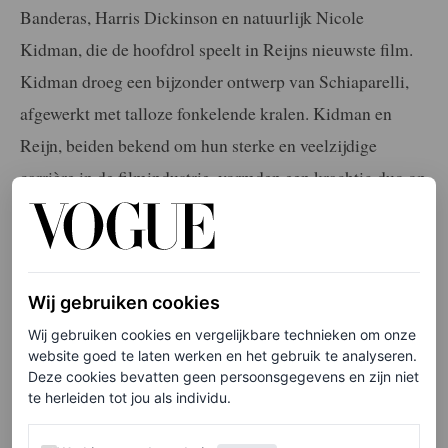
Banderas, Harris Dickinson en natuurlijk Nicole
Kidman, die de hoofdrol speelt in Reijns nieuwste film.
Kidman droeg een bijzonder ontwerp van Schiaparelli,
afgewerkt met talloze fonkelende kralen. Kidman en
Reijn, beiden bekend om hun sterke en veelzijdige
carrière in de filmindustrie, vormden een krachtig duo op
de rode loper. De chemie tussen de twee vrouwen was
duidelijk zichtbaar, wat de verwachtingen rond
Babygirl
alleen maar verder verhoogt.
Wij gebruiken cookies
De tekst gaat verder onder de afbeelding.
Wij gebruiken cookies en vergelijkbare technieken om onze
website goed te laten werken en het gebruik te analyseren.
Deze cookies bevatten geen persoonsgegevens en zijn niet
te herleiden tot jou als individu.
Werking van de website