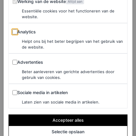
Werking van de website
Altijd aan
Essentiële cookies voor het functioneren van de
website.
Analytics
Analytics
Helpt ons bij het beter begrijpen van het gebruik van
de website.
Advertenties
Advertenties
©ANP
Beter aanleveren van gerichte advertenties door
gebruik van cookies.
‘Babygirl’
Sociale media in artikelen
Sociale media in artikelen
Babygirl
belooft een van de meest besproken films van
Laten zien van sociale media in artikelen.
het jaar te worden. Met een sterke sterrencast, onder wie
Nicole Kidman, Harris Dickinson, Antonio Banderas,
Accepteer alles
Jude Law, Sophie Wilde en Jean Reno, verkent de film
Selectie opslaan