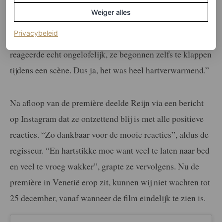
complexe thema’s zoals macht, seksualiteit en
Weiger alles
manipulatie. De film werd goed ontvangen tijdens het
(opent in een nieuw tabblad)
Privacybeleid
filmfestival, zo vertelde Reijn tegenover ANP. “De zaal
reageerde echt ongelofelijk, ze begonnen zelfs te klappen
tijdens een scène. Dus ja, het was heel hartverwarmend.”
Na afloop van de première deelde Reijn via een bericht
op Instagram dat ze ontzettend blij is met alle positieve
reacties. “Zo dankbaar voor de mooie reacties”, aldus de
regisseur. “En hartstikke moe want veel te laten naar bed
en veel te vroeg wakker”, grapte ze vervolgens. Nu de
première in Venetië erop zit, kunnen wij niet wachten tot
25 december, vanaf wanneer de film eindelijk te zien is.