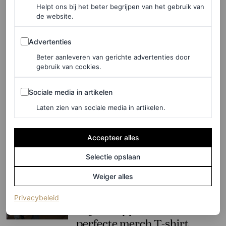
Helpt ons bij het beter begrijpen van het gebruik van
de website.
ROEL JANSSEN
Advertenties
Advertenties
PARTNERSHIP
Deze nieuwe campagne
Beter aanleveren van gerichte advertenties door
gebruik van cookies.
geschoten door
gerenommeerd fotograaf
Sociale media in artikelen
Sociale media in artikelen
Bastiaan Woudt is een piece
Laten zien van sociale media in artikelen.
of art
Accepteer alles
PORSCHE
Selectie opslaan
FASHION NIEUWS
Weiger alles
Nicole Kidman geeft chique
twist aan office-proof
(opent in een nieuw tabblad)
Privacybeleid
krijtstreeppak met het
perfecte merch T-shirt