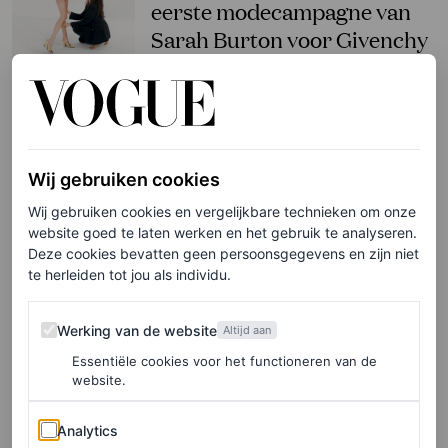
eerste modecampagne van
Sarah Burton voor Givenchy
MARJOLEIN VAN DEN BRAND
FASHION NIEUWS
Cannes 2025: de beste rode
Wij gebruiken cookies
loper-looks van Nederlandse
Wij gebruiken cookies en vergelijkbare technieken om onze
en Belgische beroemdheden
website goed te laten werken en het gebruik te analyseren.
Deze cookies bevatten geen persoonsgegevens en zijn niet
te herleiden tot jou als individu.
ROEL JANSSEN
Werking van de website
TV & FILM
Werking van de website
Altijd aan
Alles over de Nederlanders
Essentiële cookies voor het functioneren van de
bij de Oscars: wie wonnen er
website.
en wie bleven er (helaas)
Analytics
Analytics
thuis?