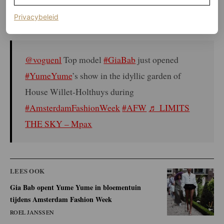
najaar
. Ook een felgroene tas viel op, gedragen met hoge
(opent in een nieuw tabblad)
Privacybeleid
laarzen met bloemen en een rok in dezelfde tint.
@voguenl
Top model
#GiaBab
just opened
#YumeYume
’s show in the idyllic garden of
House Willet-Holthuys during
#AmsterdamFashionWeek
#AFW
♬ LIMITS
THE SKY – Mpax
LEES OOK
Gia Bab opent Yume Yume in bloementuin
tijdens Amsterdam Fashion Week
ROEL JANSSEN