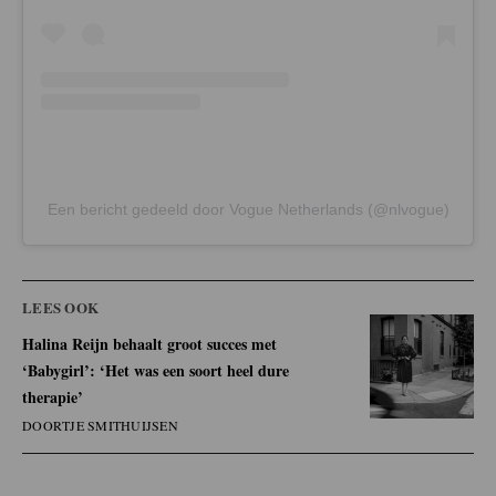
Een bericht gedeeld door Vogue Netherlands (@nlvogue)
LEES OOK
Halina Reijn behaalt groot succes met
‘Babygirl’: ‘Het was een soort heel dure
therapie’
DOORTJE SMITHUIJSEN