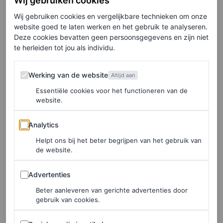
Wij gebruiken cookies
tijdens Amsterdam Fashion Week
Wij gebruiken cookies en vergelijkbare technieken om onze
ROEL JANSSEN
website goed te laten werken en het gebruik te analyseren.
Deze cookies bevatten geen persoonsgegevens en zijn niet
te herleiden tot jou als individu.
Alle ontwerpen zijn tot stand gekomen door
draping
: het
direct op de paspop creëren en vormen van kleding.
Werking van de website
Werking van de website
Altijd aan
“Voor mij draait mode om hoe iemand staat en beweegt,
Essentiële cookies voor het functioneren van de
website.
om de lijnen en de silhouetten”, legt Choe uit. Dat hij de
winnaar is van
Lichting 2025
, kwam voor Choe
Analytics
Analytics
onverwachts. “Ik had nooit gedacht dat ik zou winnen”,
Helpt ons bij het beter begrijpen van het gebruik van
zegt hij bescheiden. “Met het prijzengeld wil ik een
de website.
nieuwe collectie ontwikkelen. Mijn plan is om hier in
Advertenties
Advertenties
Nederland te blijven, mijn label te lanceren en mijn
Beter aanleveren van gerichte advertenties door
verhaal te vertellen aan iedereen.”
gebruik van cookies.
Sociale media in artikelen