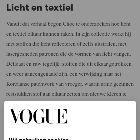
Licht en textiel
Vanuit dat verhaal begon Choe te onderzoeken hoe licht
en textiel elkaar kunnen raken. In zijn collectie werkt hij
met stoffen die licht reflecteren of zelfs uitstralen, met
lasergesneden patronen die de vormen van licht vangen.
Delicaat en ruw tegelijk: stoffen die uit elkaar getrokken
en weer aaneengenaaid zijn, een verwijzing naar het
Koreaanse patchwork van vroeger, waarin arme gezinnen
reststukken stof aan elkaar zetten om nieuwe kleren te
maken.
LEES OOK
Gia Bab opent Yume Yume in bloementuin