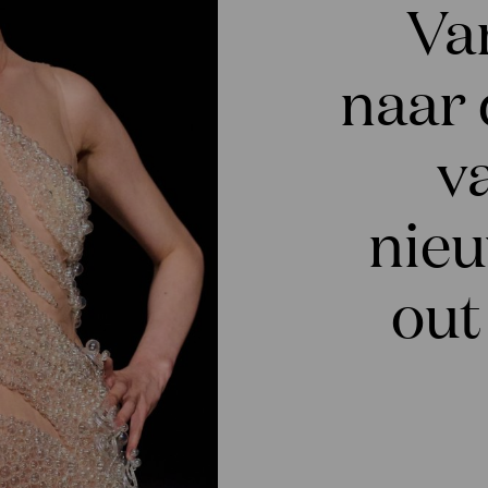
Va
naar 
v
nieu
out