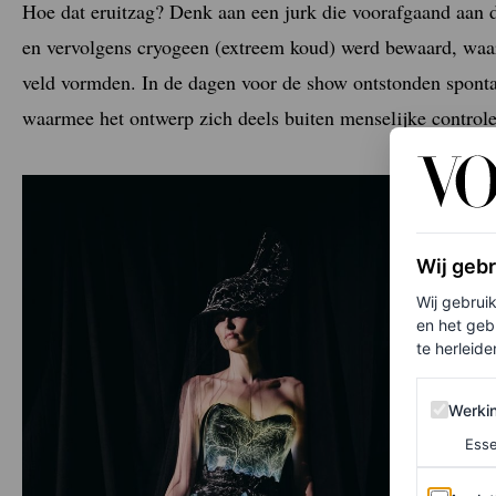
Hoe dat eruitzag? Denk aan een jurk die voorafgaand aan d
en vervolgens cryogeen (extreem koud) werd bewaard, waar
veld vormden. In de dagen voor de show ontstonden spontaa
waarmee het ontwerp zich deels buiten menselijke control
Wij geb
Wij gebrui
en het geb
te herleiden
Werking 
Werki
Esse
Analytics