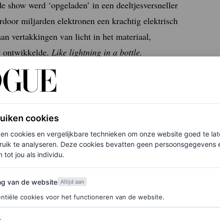
e show werd ‘opgeladen’ in een deeltjesversneller
door miljarden elektronen een krachtig elektrisch
n vertakkingen van licht in het materiaal,
e ontwikkelde.
Like lightning in a bottle.
ruiken cookies
ken cookies en vergelijkbare technieken om onze website goed te la
ruik te analyseren. Deze cookies bevatten geen persoonsgegevens en
 tot jou als individu.
van de website
ng van de website
Altijd aan
ntiële cookies voor het functioneren van de website.