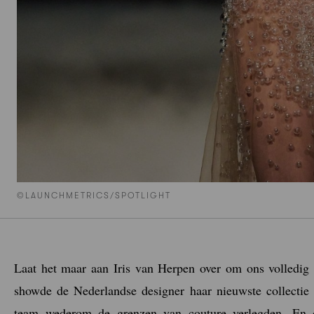
©LAUNCHMETRICS/SPOTLIGHT
Laat het maar aan Iris van Herpen over om ons volledig
showde de Nederlandse designer haar nieuwste collectie
team wederom de grenzen van couture verlegden. En d