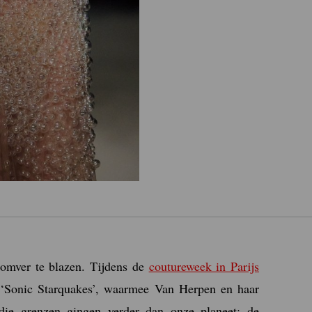
 omver te blazen. Tijdens de
coutureweek in Parijs
 ‘Sonic Starquakes’, waarmee Van Herpen en haar
ie grenzen gingen verder dan onze planeet: de