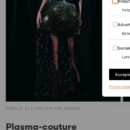
Analyt
Help
Adverten
Advert
Bete
Sociale m
Social
Late
Accepte
Privacybel
©MOLLY SJ LOWE/IRIS VAN HERPEN
Plasma-couture