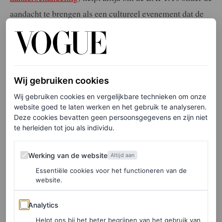
aandacht te brengen als een cultureel evenement dat de
voorpagina’s waardig is, ook buiten het Verenigd
Koninkrijk. Terwijl Hollywoodsterren dit onderdeel van
het lange awardseizoen vaak overslaan (het weer in
Engeland speelt waarschijnlijk een rol), versterkt de
Wij gebruiken cookies
aanwezigheid van de prinses het belang ervan in de
Wij gebruiken cookies en vergelijkbare technieken om onze
website goed te laten werken en het gebruik te analyseren.
filmindustriekalender.
Deze cookies bevatten geen persoonsgegevens en zijn niet
te herleiden tot jou als individu.
Elke week onze beste artikelen in je inbox?
Werking van de website
Werking van de website
Altijd aan
Schrijf je hier in voor de Vogue-nieuwsbrief
Essentiële cookies voor het functioneren van de
website.
Ondanks een tumultueuze drie jaar sinds haar laatste
Analytics
Analytics
BAFTA-moment zag Kate er eleganter uit dan ooit, in
Helpt ons bij het beter begrijpen van het gebruik van