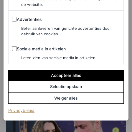
een outfit waarin ze zich duidelijk op haar best voelt en
de website.
die vol zit met de subtiele symboliek die we met haar zijn
Advertenties
Advertenties
gaan associëren. Hollywood staat de prinses van Wales
Beter aanleveren van gerichte advertenties door
goed.
gebruik van cookies.
Sociale media in artikelen
Sociale media in artikelen
LEES OOK
Laten zien van sociale media in artikelen.
Kate Middleton omarmt de jaren 60 in deze
kleurrijke retro jas
Accepteer alles
DAISY JONES
Selectie opslaan
Weiger alles
(opent in een nieuw tabblad)
Privacybeleid