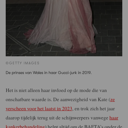
©GETTY IMAGES
De prinses van Wales in haar Gucci-jurk in 2019.
Het is niet alleen haar invloed op de mode die van
onschatbare waarde is. De aanwezigheid van Kate (
ze
verscheen voor het laatst in 2023
, en trok zich het jaar
daarop tijdelijk terug uit de schijnwerpers vanwege
haar
kankerbehandeling
) helpt altijd om de BAFTA’s onder de