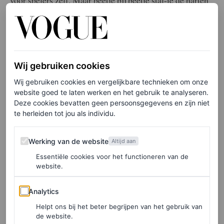
van onze favoriete modellen en actrices.
Elke week onze beste artikelen in je inbox?
Wij gebruiken cookies
Schrijf je hier in voor de Vogue-nieuwsbrief.
Wij gebruiken cookies en vergelijkbare technieken om onze
website goed te laten werken en het gebruik te analyseren.
De sneakers veroverden de straten al in de jaren zestig.
Deze cookies bevatten geen persoonsgegevens en zijn niet
te herleiden tot jou als individu.
Maar ook in de jaren negentig zagen we Samba’s aan de
voeten van onder anderen model Kate Moss en actrice
Werking van de website
Werking van de website
Altijd aan
Gwyneth Paltrow. Nu is dat weer het geval: onze
Essentiële cookies voor het functioneren van de
favoriete stijliconen van het moment, Gigi Hadid,
website.
Kendall Jenner, Kaia Gerber en Bella Hadid, bezitten een
Analytics
Analytics
paar. Als er iets duidelijk is, is het dat Samba’s een
Helpt ons bij het beter begrijpen van het gebruik van
langetermijninvestering zijn.
de website.