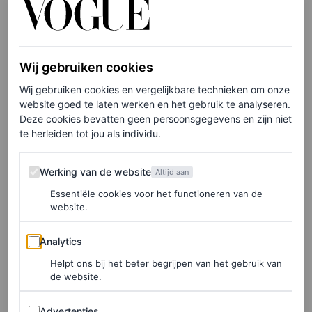
generatie. De Nederlandse eigenaren van Arma zijn
natuurlijk blij. “We zijn enorm vereerd om Kendall in
onze nieuwe collectie te zien”, laten ze weten. “Haar
Wij gebruiken cookies
invloed op de modewereld is ongekend en het is
Wij gebruiken cookies en vergelijkbare technieken om onze
fantastisch om te zien hoe onze blazer samengaat met
website goed te laten werken en het gebruik te analyseren.
Deze cookies bevatten geen persoonsgegevens en zijn niet
haar persoonlijke stijl.”
te herleiden tot jou als individu.
Werking van de website
Werking van de website
Altijd aan
LEES OOK
Essentiële cookies voor het functioneren van de
Van Kate Moss tot Kendall Jenner: de 90s
website.
zijn terug bij Calvin Klein, moderner dan
ooit
Analytics
Analytics
LARA OLIVERI
Helpt ons bij het beter begrijpen van het gebruik van
de website.
Jenner trotseert de ijskoude New Yorkse winter dagelijks
Advertenties
Advertenties