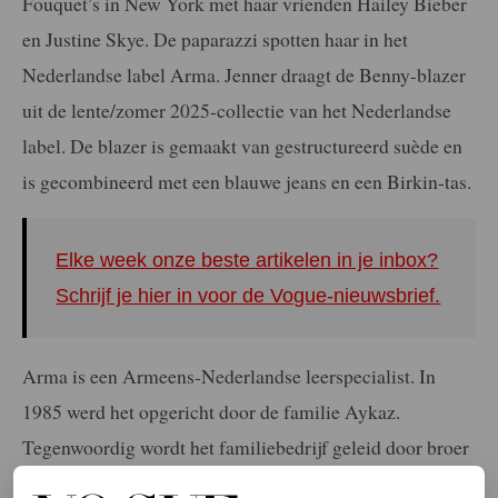
Fouquet’s in New York met haar vrienden Hailey Bieber
en Justine Skye. De paparazzi spotten haar in het
Nederlandse label Arma. Jenner draagt de Benny-blazer
uit de lente/zomer 2025-collectie van het Nederlandse
label. De blazer is gemaakt van gestructureerd suède en
is gecombineerd met een blauwe jeans en een Birkin-tas.
Elke week onze beste artikelen in je inbox?
Schrijf je hier in voor de Vogue-nieuwsbrief.
Arma is een Armeens-Nederlandse leerspecialist. In
1985 werd het opgericht door de familie Aykaz.
Tegenwoordig wordt het familiebedrijf geleid door broer
en zus Arden en Maral Aykaz, inmiddels de tweede