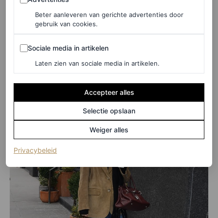
in beeldige outfits. Eerder zagen we haar al in een
cozy-
Beter aanleveren van gerichte advertenties door
chique outfit
, met een gedrapeerde saliegroene
gebruik van cookies.
kasjmieren top van The Row. Ook bewees ze dat
lage
Sociale media in artikelen
Sociale media in artikelen
schoenen
er stijlvol uit kunnen zien. Bekijk de blazer van
Laten zien van sociale media in artikelen.
Arma bij Kendall Jenner hieronder.
Accepteer alles
Selectie opslaan
Weiger alles
(opent in een nieuw tabblad)
Privacybeleid