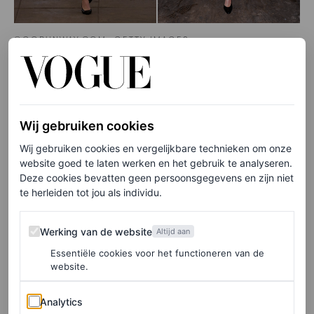
©GORUNWAY.COM, GETTY IMAGES
LEES OOK
Deze patronen passen verrassend goed bij
Wij gebruiken cookies
een ruitprint
PERNILLE HANSUM
Wij gebruiken cookies en vergelijkbare technieken om onze
website goed te laten werken en het gebruik te analyseren.
Deze cookies bevatten geen persoonsgegevens en zijn niet
te herleiden tot jou als individu.
Ook Rihanna is fan van
tijgerprint
Werking van de website
Werking van de website
Altijd aan
Essentiële cookies voor het functioneren van de
Waar luipaardprint al jaren overal te zien is en koeien- en
website.
hertenprint bezig zijn aan een bescheiden comeback,
Analytics
Analytics
heeft tijgerprint altijd een wat twijfelachtige reputatie