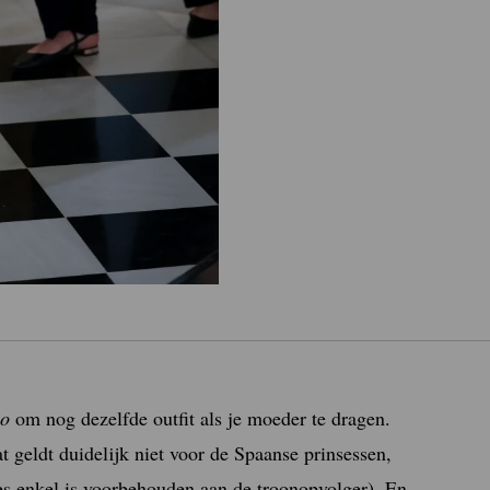
go
om nog dezelfde outfit als je moeder te dragen.
at geldt duidelijk niet voor de Spaanse prinsessen,
s enkel is voorbehouden aan de troonopvolger). En