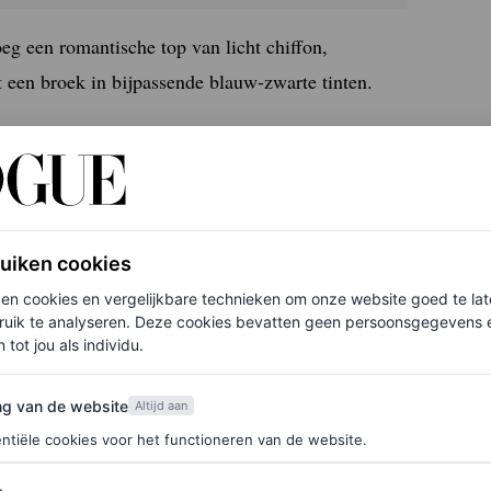
oeg een romantische top van licht chiffon,
een broek in bijpassende blauw-zwarte tinten.
en betaalbare) zomerjurken
ruiken cookies
ken cookies en vergelijkbare technieken om onze website goed te la
ruik te analyseren. Deze cookies bevatten geen persoonsgegevens en
 tot jou als individu.
onlijke keuzes in accessoires en kapsels voor
van de website
ng van de website
Altijd aan
n, gecombineerd met lange oorbellen, een clutch en
ntiële cookies voor het functioneren van de website.
. Leonor ging voor een opgestoken kapsel,