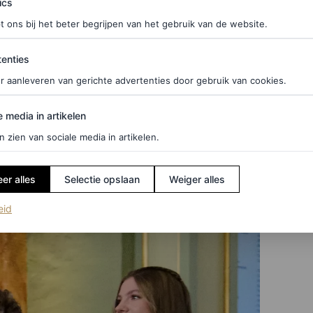
izia) en hakken met een puntige neus. Sofía droeg
ics
mbineerde haar look met meerdere ringen en platte
t ons bij het beter begrijpen van het gebruik van de website.
ties
enties
r aanleveren van gerichte advertenties door gebruik van cookies.
edia in artikelen
e media in artikelen
n zien van sociale media in artikelen.
er alles
Selectie opslaan
Weiger alles
(opent in een nieuw tabblad)
eid