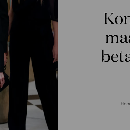
Kon
maa
bet
Haar