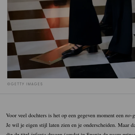
©GETTY IMAGES
Voor veel dochters is het op een gegeven moment een
no-
Je wil je eigen stijl laten zien en je onderscheiden. Maar d
die de titel
infanta
dragen (omdat in Spanje de naam prinse