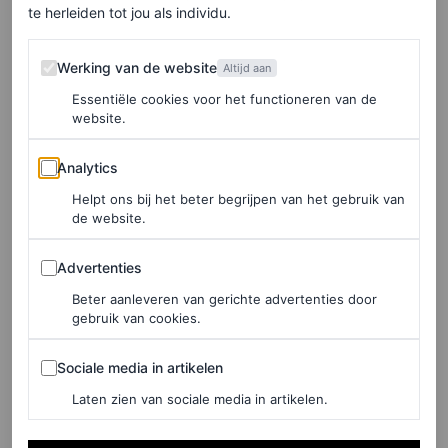
te herleiden tot jou als individu.
behoorde het toe aan keizerin Amélie van Brazilië, die
het droeg met een portret van haar echtgenoot, keizer
Werking van de website
Werking van de website
Altijd aan
Pedro I. Via koningin Josefina van Zweden kwam het
Essentiële cookies voor het functioneren van de
erfstuk uiteindelijk in Deense handen terecht, waar het
website.
sindsdien van generatie op generatie aan koninklijke
Analytics
Analytics
vrouwen wordt doorgegeven. Wanneer een koning
Helpt ons bij het beter begrijpen van het gebruik van
overlijdt, wordt het doorgegeven aan de volgende
de website.
koningin.
Advertenties
Advertenties
Beter aanleveren van gerichte advertenties door
LEES OOK
gebruik van cookies.
In deze ‘ouderwetse’ sieraden wil je
Sociale media in artikelen
Sociale media in artikelen
investeren deze feestdagen
LISA GOUDSMIT
Laten zien van sociale media in artikelen.