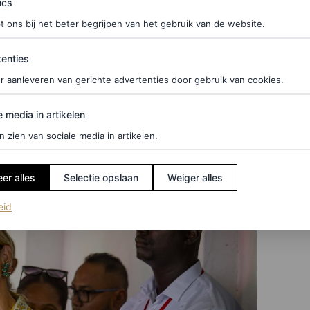
ics
maar we weten zeker dat haar wintergarderobe net
t ons bij het beter begrijpen van het gebruik van de website.
 Suriname.
ties
enties
eronder.
r aanleveren van gerichte advertenties door gebruik van cookies.
edia in artikelen
e media in artikelen
n zien van sociale media in artikelen.
er alles
Selectie opslaan
Weiger alles
(opent in een nieuw tabblad)
eid