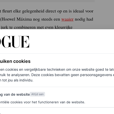
fleurt elke gelegenheid direct op en is ideaal voor
s. (Hoewel Máxima nog steeds een
waaier
nodig had
r jurk te combineren met even kleurrijke
van het Italiaanse merk Caterina Bertini en
Haar look werd afgemaakt met een oversized
rtier-horloge.
ruiken cookies
ken cookies en vergelijkbare technieken om onze website goed te la
ruik te analyseren. Deze cookies bevatten geen persoonsgegevens en
an Indonesië
 tot jou als individu.
van de website
ng van de website
Altijd aan
ntiële cookies voor het functioneren van de website.
an Suriname. Bij terugkomst in Nederland zal de