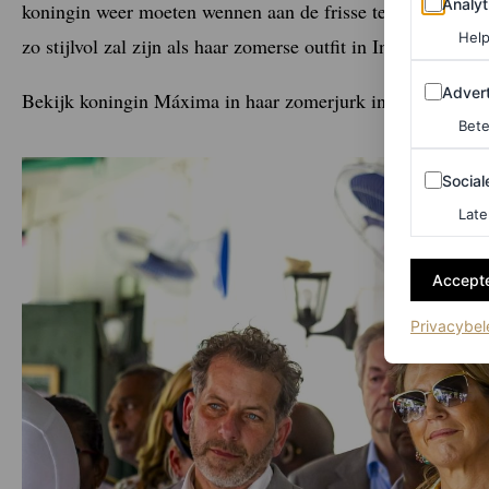
Analyt
koningin weer moeten wennen aan de frisse temperaturen, 
Help
zo stijlvol zal zijn als haar zomerse outfit in Indonesië en
Adverten
Advert
Bekijk koningin Máxima in haar zomerjurk in Suriname hi
Bete
Sociale m
Social
Late
Accepte
Privacybel