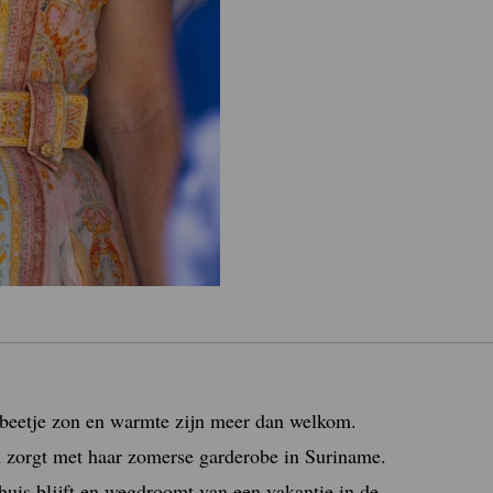
 beetje zon en warmte zijn meer dan welkom.
 zorgt met haar zomerse garderobe in Suriname.
thuis blijft en wegdroomt van een vakantie in de