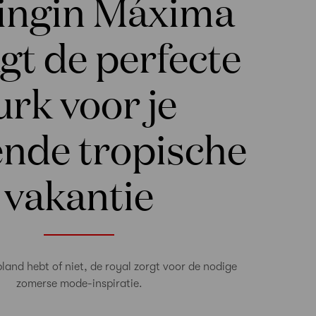
ingin Máxima
gt de perfecte
urk voor je
ende tropische
vakantie
pland hebt of niet, de royal zorgt voor de nodige
zomerse mode-inspiratie.