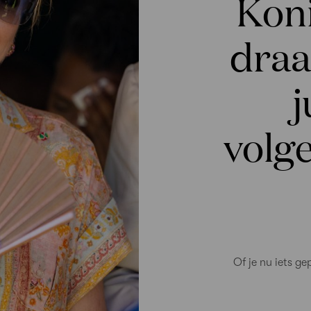
Kon
draa
j
volg
Of je nu iets ge