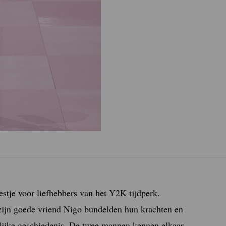
stje voor liefhebbers van het Y2K-tijdperk.
n zijn goede vriend Nigo bundelden hun krachten en
nlijke geschiedenis. De twee mannen kennen elkaar