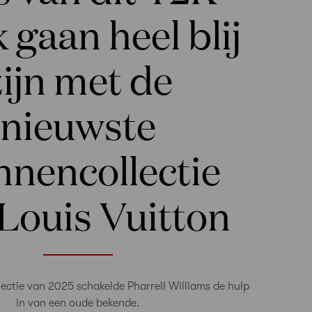
 gaan heel blij
zijn met de
nieuwste
nencollectie
Louis Vuitton
lectie van 2025 schakelde Pharrell Williams de hulp
in van een oude bekende.