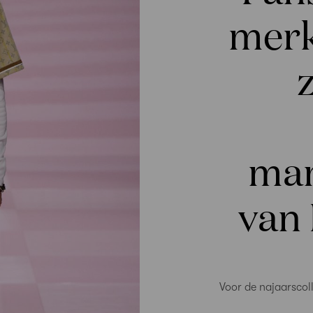
merk
man
van 
Voor de najaarscol