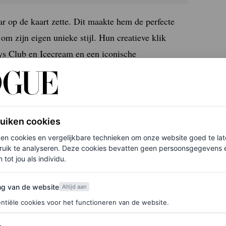
ar op de kaart zette. Dit maakte hem de perfecte
 om zijn eigen unieke stijl. Hun creatieve klik
oys Club en Icecream en een iconische
laire Millionaire-zonnebrillen werden ontworpen.
loeden
ruiken cookies
e tijd verwerkt. Denk aan de flip-phonehangers en
ken cookies en vergelijkbare technieken om onze website goed te la
eeft als rode draad door de collectie. Dit symbool
ruik te analyseren. Deze cookies bevatten geen persoonsgegevens en
 tot jou als individu.
rrell en Nigo onverwacht een kreeft vingen. Het
p schoenen en als
bag charms
.
van de website
ng van de website
Altijd aan
ntiële cookies voor het functioneren van de website.