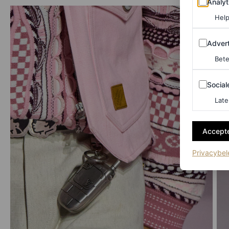
Analyt
Help
Adverten
Advert
Bete
Sociale m
Social
Late
Accepte
Privacybel