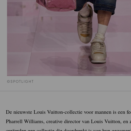
©SPOTLIGHT
De nieuwste Louis Vuitton-collectie voor mannen is een fee
Pharrell Williams, creative director van Louis Vuitton, e
creëerden een collectie die doordrenkt is van hun gezame