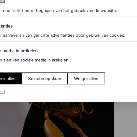
ics
t ons bij het beter begrijpen van het gebruik van de website.
ties
enties
r aanleveren van gerichte advertenties door gebruik van cookies.
edia in artikelen
e media in artikelen
n zien van sociale media in artikelen.
er alles
Selectie opslaan
Weiger alles
(opent in een nieuw tabblad)
eid